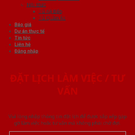
Nội thất
Tủ Kệ Bếp
Tủ Quần Áo
Báo giá
Dự án thực tế
Tin tức
Liên hệ
Đăng nhập
ĐẶT LỊCH LÀM VIỆC / TƯ
VẤN
Vui lòng nhập thông tin đặt lịch để được sắp xếp gặp
gỡ làm việc hoăc tư vấn mà không phải chờ đợi.