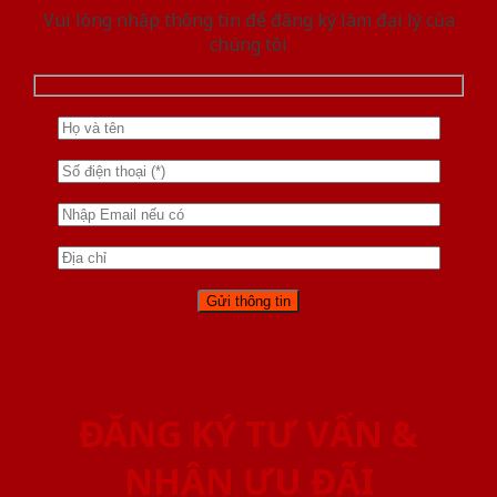
Vui lòng nhập thông tin để đăng ký làm đại lý của
chúng tôi
ĐĂNG KÝ TƯ VẤN &
NHẬN ƯU ĐÃI