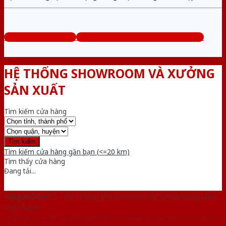
www.cuanhuago.com
Tổng đài tư vấn miễn phí: 0824.400.400
HỆ THỐNG SHOWROOM VÀ XƯỞNG
SẢN XUẤT
Tìm kiếm cửa hàng
Tìm kiếm cửa hàng gần bạn (<=20 km)
Tìm thấy
cửa hàng
Đang tải...
SaigonDoor™
- Hệ thống Showroom cửa nhựa hàng đầu
Việt Nam
Copyright ⓒ 2016 – 2026 SaigonDoor™ - www.bancuanhua.com | Đơn vị