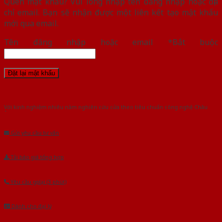
Quên mật khẩu? Vui lòng nhập tên đăng nhập hoặc địa
chỉ email. Bạn sẽ nhận được một liên kết tạo mật khẩu
mới qua email.
Tên đăng nhập hoặc email
*
Bắt buộc
Đặt lại mật khẩu
Với kinh nghiệm nhiêu năm nghiên cứu cửa theo tiêu chuẩn công nghệ Châu
Âu.Chúng tôi tự tin là nhà sản xuất & cung cấp hàng đầu tại Việt Nam!
Gửi yêu cầu tư vấn
Tải báo giá tổng hợp
Yêu cầu gọi lại (3 phút)
Dành cho đại lý