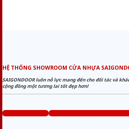
HỆ THỐNG SHOWROOM CỬA NHỰA SAIGON
SAIGONDOOR luôn nỗ lực mang đến cho đối tác và khách 
cộng đồng một tương lai tốt đẹp hơn!
www.cuanhuago.com
Tổng đài tư vấn miễn phí: 0824.400.4