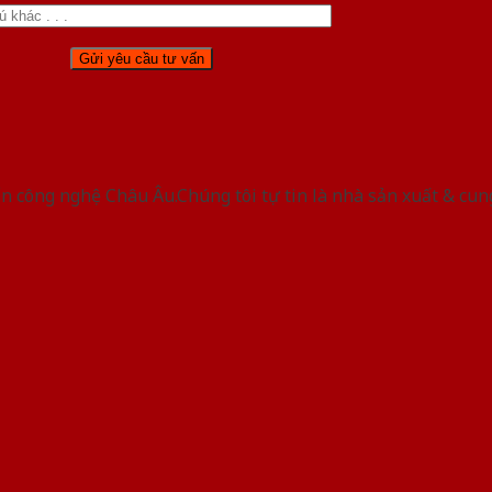
 công nghệ Châu Âu.Chúng tôi tự tin là nhà sản xuất & cun