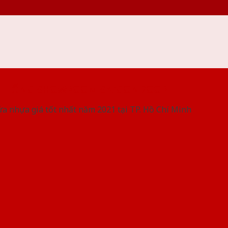
 THỐNG SHOWROOM SAIGONDOOR
ửa nhựa giá tốt nhất năm 2021 tại TP. Hồ Chí Minh