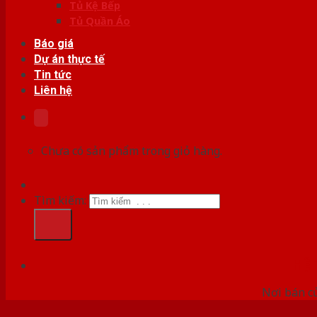
Tủ Kệ Bếp
Tủ Quần Áo
Báo giá
Dự án thực tế
Tin tức
Liên hệ
Chưa có sản phẩm trong giỏ hàng.
Tìm kiếm:
HỆ
Nơi bán c