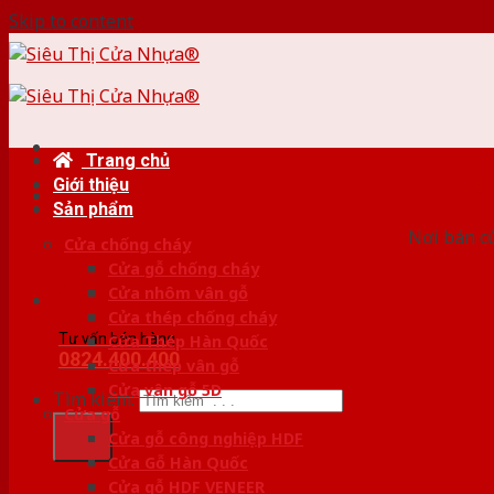
Skip to content
Trang chủ
Giới thiệu
HỆ
Sản phẩm
Nơi bán c
Cửa chống cháy
Cửa gỗ chống cháy
Cửa nhôm vân gỗ
Cửa thép chống cháy
Tư vấn bán hàng
Cửa Thép Hàn Quốc
0824.400.400
Cửa thép vân gỗ
Cửa vân gỗ 5D
Tìm kiếm:
Cửa gỗ
Cửa gỗ công nghiệp HDF
Cửa Gỗ Hàn Quốc
Cửa gỗ HDF VENEER