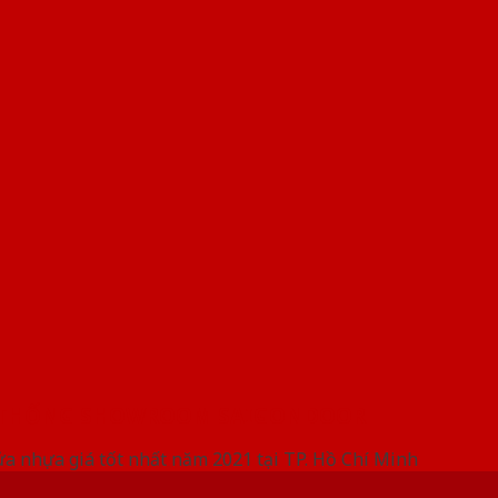
 THỐNG SHOWROOM SAIGONDOOR
ửa nhựa giá tốt nhất năm 2021 tại TP. Hồ Chí Minh