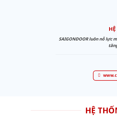
HỆ
SAIGONDOOR luôn nỗ lực man
tăng
www.c
HỆ THỐ