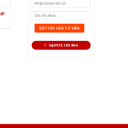
ại
Gọi 0976.169.864