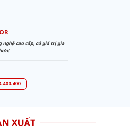
OOR
ghệ cao cấp, có giá trị gia
 hơn!
4.400.400
ẢN XUẤT