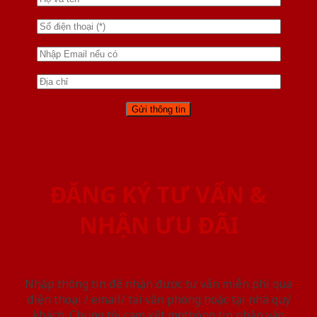
ĐĂNG KÝ TƯ VẤN &
NHẬN ƯU ĐÃI
Nhập thông tin để nhận được tư vấn miễn phí qua
điện thoại / email/ tại văn phòng hoặc tại nhà quý
khách. Chúng tôi cam kết mọi thông tin nhập vào