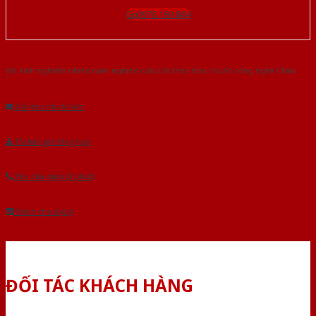
Gọi 0976.169.864
Với kinh nghiệm nhiêu năm nghiên cứu cửa theo tiêu chuẩn công nghệ Châu
Âu.Chúng tôi tự tin là nhà sản xuất & cung cấp hàng đầu tại Việt Nam!
Gửi yêu cầu tư vấn
Tải báo giá tổng hợp
Yêu cầu gọi lại (3 phút)
Dành cho đại lý
ĐỐI TÁC KHÁCH HÀNG