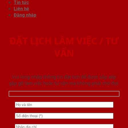
Tin tức
Liên hệ
Đăng nhập
ĐẶT LỊCH LÀM VIỆC / TƯ
VẤN
Vui lòng nhập thông tin đặt lịch để được sắp xếp
gặp gỡ làm việc hoăc tư vấn mà không phải chờ đợi.