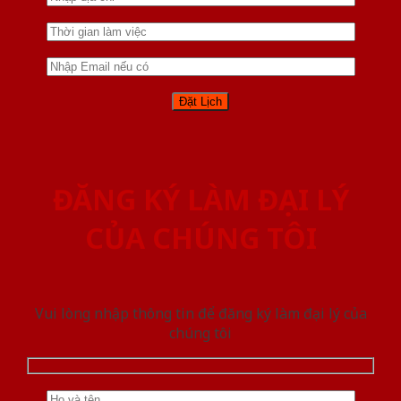
ĐĂNG KÝ LÀM ĐẠI LÝ
CỦA CHÚNG TÔI
Vui lòng nhập thông tin để đăng ký làm đại lý của
chúng tôi