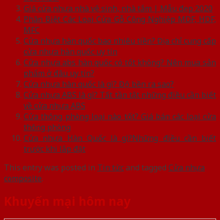
Giá cửa nhựa nhà vệ sinh, nhà tắm | Mẫu đẹp 2020
Phân Biệt Các Loại Cửa Gỗ Công Nghiệp MDF, HDF,
MFC
Cửa nhựa hàn quốc bao nhiêu tiền? Địa chỉ cung cấp
cửa nhựa hàn quốc uy tín
Cửa nhựa abs hàn quốc có tốt không? Nên mua sản
phẩm ở đâu uy tín?
Cửa nhựa hàn quốc là gì? Độ bền ra sao?
Cửa nhựa ABS là gì? Tất tần tật những điều cần biết
về cửa nhựa ABS
Cửa thông phòng loại nào tốt? Giá bán các loại cửa
thông phòng
Cửa nhựa Hàn Quốc là gì?Những điều cần biết
trước khi lắp đặt
This entry was posted in
Tin tức
and tagged
Cửa nhựa
composite
.
Khuyến mại hôm nay