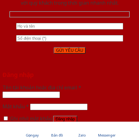
với quý khách trong thời gian nhanh nhất.
Đăng nhập
Tên tài khoản hoặc địa chỉ email
*
Mật khẩu
*
Ghi nhớ mật khẩu
Đăng nhập
Quên mật khẩu?
Gọi ngay
Bản đồ
Zalo
Messenger