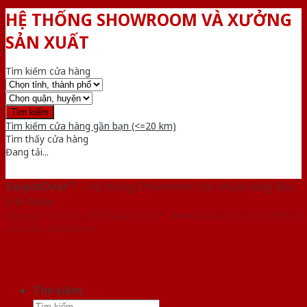
HỆ THỐNG SHOWROOM VÀ XƯỞNG
SẢN XUẤT
Tìm kiếm cửa hàng
Tìm kiếm cửa hàng gần bạn (<=20 km)
Tìm thấy
cửa hàng
Đang tải...
SaigonDoor™
- Hệ thống Showroom cửa nhựa hàng đầu
Việt Nam
Copyright ⓒ 2016 – 2026 SaigonDoor™ - www.bancuanhua.com | Đơn vị
chủ quản SaigonDoor
Tìm kiếm: