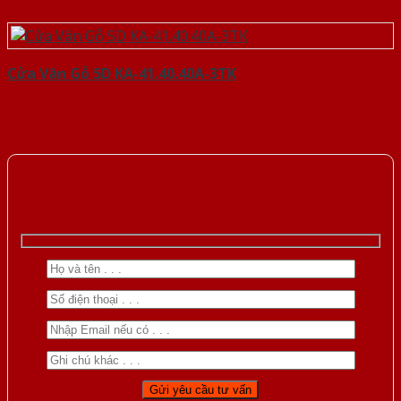
Cửa Vân Gỗ 5D KA-41.40.40A-3TK