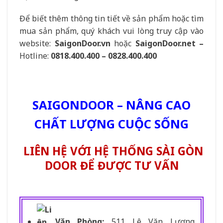
Để biết thêm thông tin tiết về sản phẩm hoặc tìm
mua sản phẩm, quý khách vui lòng truy cập vào
website
:
SaigonDoor.vn
hoặc
SaigonDoor.net –
Hotline
:
0818.400.400 – 0828.400.400
SAIGONDOOR – NÂNG CAO
CHẤT LƯỢNG CUỘC SỐNG
LIÊN HỆ VỚI HỆ THỐNG SÀI GÒN
DOOR ĐỂ ĐƯỢC TƯ VẤN
Văn Phòng:
511 Lê Văn Lương,