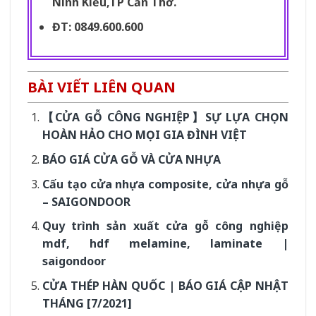
Ninh Kiều,TP Cần Thơ.
ĐT: 0849.600.600
BÀI VIẾT LIÊN QUAN
【CỬA GỖ CÔNG NGHIỆP】SỰ LỰA CHỌN
HOÀN HẢO CHO MỌI GIA ĐÌNH VIỆT
BÁO GIÁ CỬA GỖ VÀ CỬA NHỰA
Cấu tạo cửa nhựa composite, cửa nhựa gỗ
– SAIGONDOOR
Quy trình sản xuất cửa gỗ công nghiệp
mdf, hdf melamine, laminate |
saigondoor
CỬA THÉP HÀN QUỐC | BÁO GIÁ CẬP NHẬT
THÁNG [7/2021]