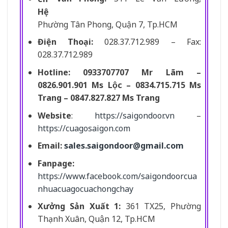
Phường Tân Phong, Quận 7, Tp.HCM
Điện Thoại:
028.37.712.989 – Fax:
028.37.712.989
Hotline: 0933707707 Mr Lãm –
0826.901.901 Ms Lộc – 0834.715.715 Ms
Trang – 0847.827.827 Ms Trang
Website
:
https://saigondoor.vn
–
https://cuagosaigon.com
Email:
sales.saigondoor@gmail.com
Fanpage:
https://www.facebook.com/saigondoorcua
nhuacuagocuachongchay
Xưởng Sản Xuất 1:
361 TX25, Phường
Thạnh Xuân, Quận 12, Tp.HCM