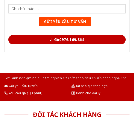
Gọi 0976.169.864
Với kinh nghiệm nhiêu năm nghiên cứu cửa theo tiêu chuẩn công nghệ Châu
Âu.Chúng tôi tự tin là nhà sản xuất & cung cấp hàng đầu tại Việt Nam!
Gửi yêu cầu tư vấn
Tải báo giá tổng hợp
Yêu cầu gọi lại (3 phút)
Dành cho đại lý
ĐỐI TÁC KHÁCH HÀNG