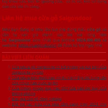
tay khóa cửa, bản lề, gioăng cửa,… và ốc vít, keo sử dụng
dán cửa khi thi công.
Liên hệ mua cửa gỗ Saigondoor
Nếu bạn đang có nhu cầu lựa chọn đúng mẫu
cửa gỗ
và
cần tư vấn giá chính xác thì vui lòng liên
hệ
Saigondoor
sớm nhất qua hotline
0824.400.400
và
website
https://saigondoor.vn
để được hỗ trợ ngay nhé.
BÀI VIẾT LIÊN QUAN
Cửa nhựa gỗ composite có tốt không và nơi bán cửa
composite uy tín?
Cửa nhựa hàn quốc bao nhiêu tiền? Địa chỉ cung cấp
cửa nhựa hàn quốc uy tín
Cửa thông phòng loại nào tốt? Giá bán các loại cửa
thông phòng
Báo giá cửa gỗ công nghiệp
Bật mí các mẫu cửa nhà tắm sang trọng 2021 cho