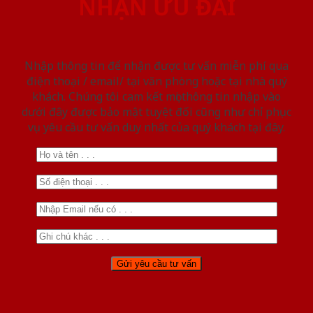
NHẬN ƯU ĐÃI
Nhập thông tin để nhận được tư vấn miễn phí qua
điện thoại / email/ tại văn phòng hoặc tại nhà quý
khách. Chúng tôi cam kết mọi thông tin nhập vào
dưới đây được bảo mật tuyệt đối cũng như chỉ phục
vụ yêu cầu tư vấn duy nhất của quý khách tại đây.