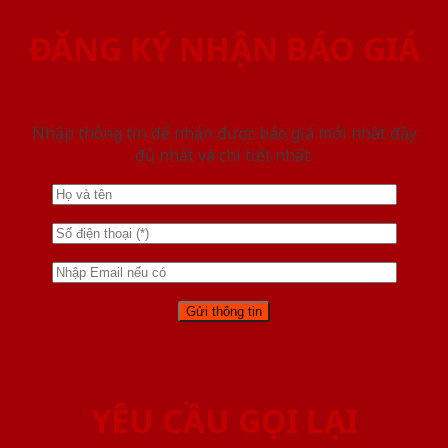
ĐĂNG KÝ NHẬN BÁO GIÁ
Nhập thông tin để nhận được báo giá mới nhât đầy
đủ nhất và chi tiết nhất.
YÊU CẦU GỌI LẠI