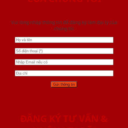
Vui lòng nhập thông tin để đăng ký làm đại lý của
chúng tôi
ĐĂNG KÝ TƯ VẤN &