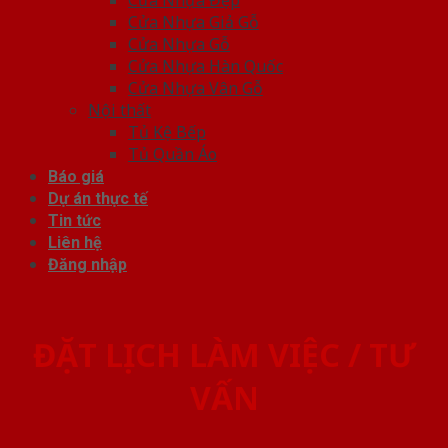
Cửa Nhựa Đẹp
Cửa Nhựa Giả Gỗ
Cửa Nhựa Gỗ
Cửa Nhựa Hàn Quốc
Cửa Nhựa Vân Gỗ
Nội thất
Tủ Kệ Bếp
Tủ Quần Áo
Báo giá
Dự án thực tế
Tin tức
Liên hệ
Đăng nhập
ĐẶT LỊCH LÀM VIỆC / TƯ
VẤN