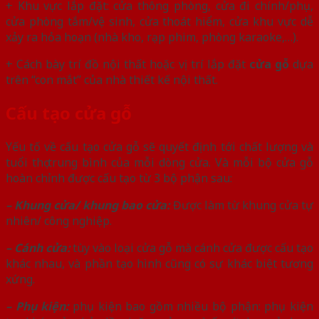
+ Khu vực lắp đặt: cửa thông phòng, cửa đi chính/phụ,
cửa phòng tắm/vệ sinh, cửa thoát hiểm, cửa khu vực dễ
xảy ra hỏa hoạn (nhà kho, rạp phim, phòng karaoke,…).
+ Cách bày trí đồ nội thất hoặc vị trí lắp đặt
cửa gỗ
dựa
trên “con mắt” của nhà thiết kế nội thất.
Cấu tạo cửa gỗ
Yếu tố về cấu tạo cửa gỗ sẽ quyết định tới chất lượng và
tuổi thọ trung bình của mỗi dòng cửa. Và mỗi bộ cửa gỗ
hoàn chỉnh được cấu tạo từ 3 bộ phận sau:
– Khung cửa/ khung bao cửa:
Được làm từ khung cửa tự
nhiên/ công nghiệp.
– Cánh cửa:
tùy vào loại cửa gỗ mà cánh cửa được cấu tạo
khác nhau, và phần tạo hình cũng có sự khác biệt tương
xứng.
– Phụ kiện:
phụ kiện bao gồm nhiều bộ phận: phụ kiện