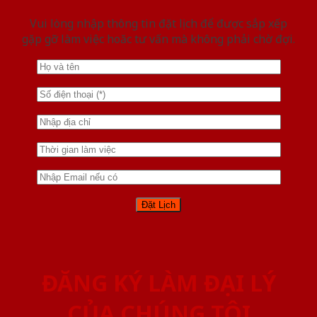
Vui lòng nhập thông tin đặt lịch để được sắp xếp
gặp gỡ làm việc hoăc tư vấn mà không phải chờ đợi.
ĐĂNG KÝ LÀM ĐẠI LÝ
CỦA CHÚNG TÔI