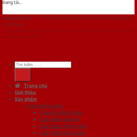
Đang tải...
SaigonDoor™
- Hệ thống Showroom cửa nhựa hàng đầu
Việt Nam
Copyright ⓒ 2016 – 2026 SaigonDoor™ - www.bancuanhua.com | Đơn vị
chủ quản SaigonDoor
Tìm
kiếm:
Trang chủ
Giới thiệu
Sản phẩm
Cửa chống cháy
Cửa gỗ chống cháy
Cửa nhôm vân gỗ
Cửa thép chống cháy
Cửa Thép Hàn Quốc