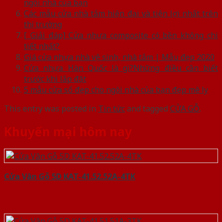
ngôi nhà của bạn
Các mẫu cửa nhà tắm hiện đại và tiện lợi nhất trên
thị trường
[ Giải đáp] Cửa nhựa composite có bền không chi
tiết nhất?
Giá cửa nhựa nhà vệ sinh, nhà tắm | Mẫu đẹp 2020
Cửa nhựa Hàn Quốc là gì?Những điều cần biết
trước khi lắp đặt
5 mẫu cửa sổ đẹp cho ngôi nhà của bạn đẹp mê ly
This entry was posted in
Tin tức
and tagged
CỬA GỖ
.
Khuyến mại hôm nay
Cửa Vân Gỗ 5D KAT-41.52.52A-4TK