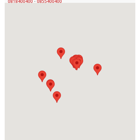
0818400400
-
0855400400
Chỉ đường đi
SHOWROOM BẾN CẦU TÂY NINH
855 Đường ĐT 786, Ấp Long Phi, Xã Long Thuận, Huyện Bến
Cầu, Tỉnh Tây Ninh
0933707707
-
0834300300
Chỉ đường đi
SHOWROOM GIA THỊNH DOOR
87 Bình Long, Phường Bình Hưng Hòa B, Quận Bình Tân,
Tp.HCM
0899400400
-
0855400400
Chỉ đường đi
ĐẠI LÝ CTY THIÊN PHÚC - AN GIANG
199 Trần Hưng Đạo, Phường Mỹ Quý, Thành phố Long
Xuyên, tỉnh An Giang
0939645663
-
02963833997