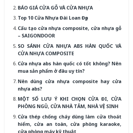
BÁO GIÁ CỬA GỖ VÀ CỬA NHỰA
Top 10 Cửa Nhựa Đài Loan Đẹp
Cấu tạo cửa nhựa composite, cửa nhựa gỗ
– SAIGONDOOR
SO SÁNH CỬA NHỰA ABS HÀN QUỐC VÀ
CỬA NHỰA COMPOSITE
Cửa nhựa abs hàn quốc có tốt không? Nên
mua sản phẩm ở đâu uy tín?
Nên dùng cửa nhựa composite hay cửa
nhựa abs?
MỘT SỐ LƯU Ý KHI CHỌN CỬA ĐI, CỬA
PHÒNG NGỦ, CỬA NHÀ TẮM, NHÀ VỆ SINH
Cửa thép chống cháy dùng làm cửa thoát
hiểm, cửa an toàn, cửa phòng karaoke,
cửa phòng máy kỹ thuật