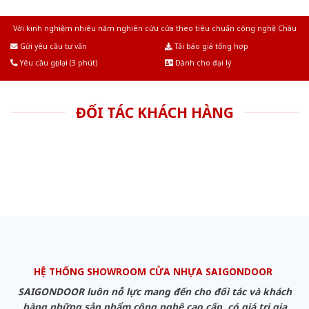
Với kinh nghiệm nhiêu năm nghiên cứu cửa theo tiêu chuẩn công nghệ Châu
Âu.Chúng tôi tự tin là nhà sản xuất & cung cấp hàng đầu tại Việt Nam!
Gửi yêu cầu tư vấn
Tải báo giá tổng hợp
Yêu cầu gọi lại (3 phút)
Dành cho đại lý
ĐỐI TÁC KHÁCH HÀNG
HỆ THỐNG SHOWROOM CỬA NHỰA SAIGONDOOR
SAIGONDOOR luôn nỗ lực mang đến cho đối tác và khách
hàng những sản phẩm công nghệ cao cấp, có giá trị gia