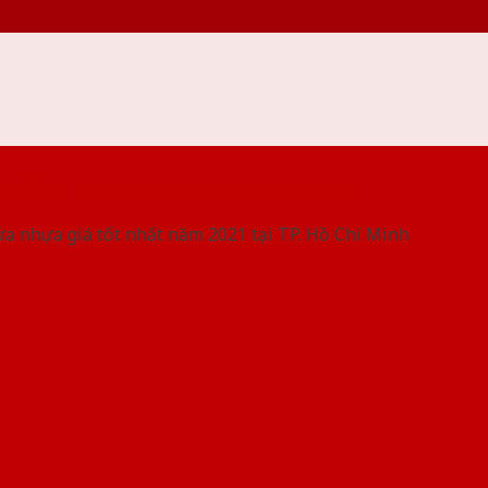
 THỐNG SHOWROOM SAIGONDOOR
ửa nhựa giá tốt nhất năm 2021 tại TP. Hồ Chí Minh