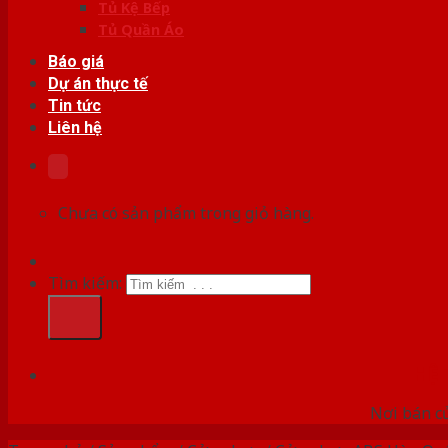
Tủ Kệ Bếp
Tủ Quần Áo
Báo giá
Dự án thực tế
Tin tức
Liên hệ
Chưa có sản phẩm trong giỏ hàng.
Tìm kiếm:
HỆ
Nơi bán c