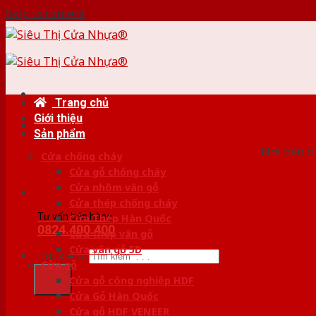
Skip to content
Trang chủ
Giới thiệu
HỆ
Sản phẩm
Nơi bán c
Cửa chống cháy
Cửa gỗ chống cháy
Cửa nhôm vân gỗ
Cửa thép chống cháy
Tư vấn bán hàng
Cửa Thép Hàn Quốc
0824.400.400
Cửa thép vân gỗ
Cửa vân gỗ 5D
Tìm kiếm:
Cửa gỗ
Cửa gỗ công nghiệp HDF
Cửa Gỗ Hàn Quốc
Cửa gỗ HDF VENEER