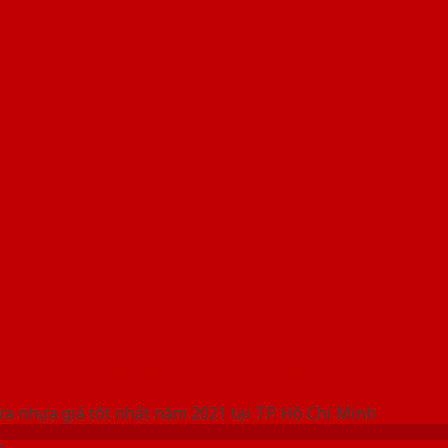
 THỐNG SHOWROOM SAIGONDOOR
ửa nhựa giá tốt nhất năm 2021 tại TP. Hồ Chí Minh