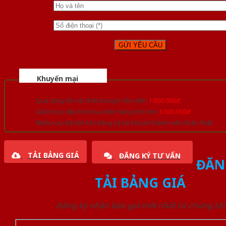
Khuyến mại
Quà tặng đồ nội thất trang trí lên đến
1.000.000đ
Giảm trực tiếp khi mua đơn hàng lớn hơn
3.000.000đ
Nhiều ưu đãi lớn khi đăng ký tài khoản thành viên thân thiết
TẢI BẢNG GIÁ
ĐĂNG KÝ TƯ VẤN
ĐĂN
TẢI BẢNG GIÁ
Đăng ký nhận báo giá mới nhất từ chúng tôi