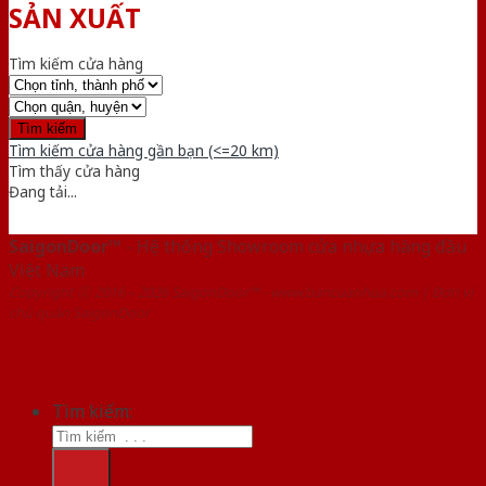
SẢN XUẤT
Tìm kiếm cửa hàng
Tìm kiếm cửa hàng gần bạn (<=20 km)
Tìm thấy
cửa hàng
Đang tải...
SaigonDoor™
- Hệ thống Showroom cửa nhựa hàng đầu
Việt Nam
Copyright ⓒ 2016 – 2026 SaigonDoor™ - www.bancuanhua.com | Đơn vị
chủ quản SaigonDoor
Tìm kiếm: