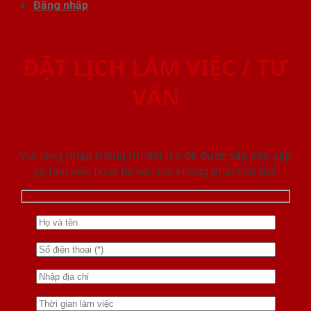
Đăng nhập
ĐẶT LỊCH LÀM VIỆC / TƯ
VẤN
Vui lòng nhập thông tin đặt lịch để được sắp xếp gặp
gỡ làm việc hoăc tư vấn mà không phải chờ đợi.