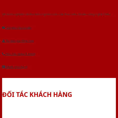
Với kinh nghiệm nhiêu năm nghiên cứu cửa theo tiêu chuẩn công nghệ Châu
Âu.Chúng tôi tự tin là nhà sản xuất & cung cấp hàng đầu tại Việt Nam!
Gửi yêu cầu tư vấn
Tải báo giá tổng hợp
Yêu cầu gọi lại (3 phút)
Dành cho đại lý
ĐỐI TÁC KHÁCH HÀNG