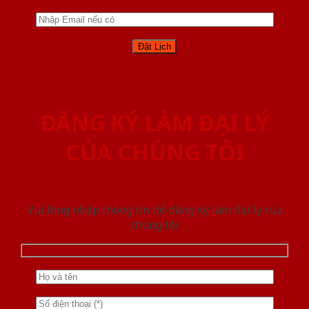
ĐĂNG KÝ LÀM ĐẠI LÝ
CỦA CHÚNG TÔI
Vui lòng nhập thông tin để đăng ký làm đại lý của
chúng tôi