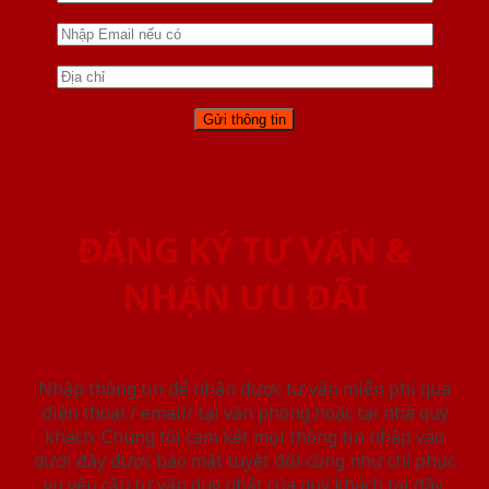
ĐĂNG KÝ TƯ VẤN &
NHẬN ƯU ĐÃI
Nhập thông tin để nhận được tư vấn miễn phí qua
điện thoại / email/ tại văn phòng hoặc tại nhà quý
khách. Chúng tôi cam kết mọi thông tin nhập vào
dưới đây được bảo mật tuyệt đối cũng như chỉ phục
vụ yêu cầu tư vấn duy nhất của quý khách tại đây.