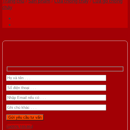
Trang chủ
/
Sản phẩm
/
Cửa chống cháy
/
Cửa gỗ chống
cháy
Gọi 0976.169.864