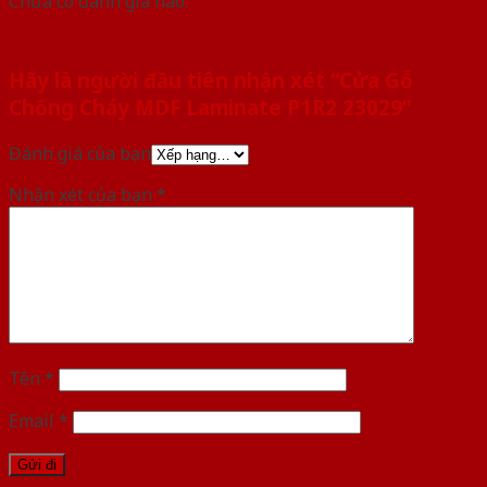
Chưa có đánh giá nào.
Hãy là người đầu tiên nhận xét “Cửa Gỗ
Chống Cháy MDF Laminate P1R2 23029”
Đánh giá của bạn
Nhận xét của bạn
*
Tên
*
Email
*