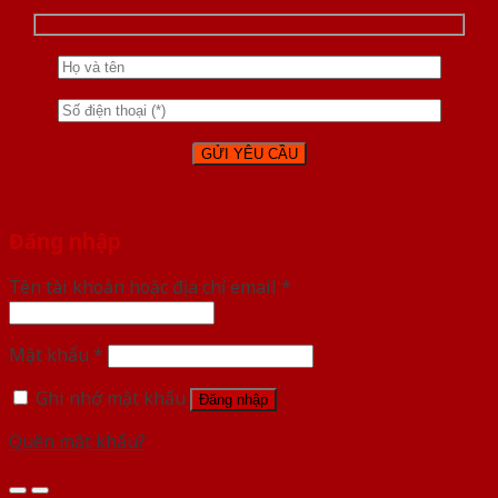
Đăng nhập
Tên tài khoản hoặc địa chỉ email
*
Mật khẩu
*
Ghi nhớ mật khẩu
Đăng nhập
Quên mật khẩu?