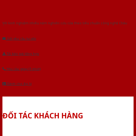
Với kinh nghiệm nhiêu năm nghiên cứu cửa theo tiêu chuẩn công nghệ Châu
Âu.Chúng tôi tự tin là nhà sản xuất & cung cấp hàng đầu tại Việt Nam!
Gửi yêu cầu tư vấn
Tải báo giá tổng hợp
Yêu cầu gọi lại (3 phút)
Dành cho đại lý
ĐỐI TÁC KHÁCH HÀNG