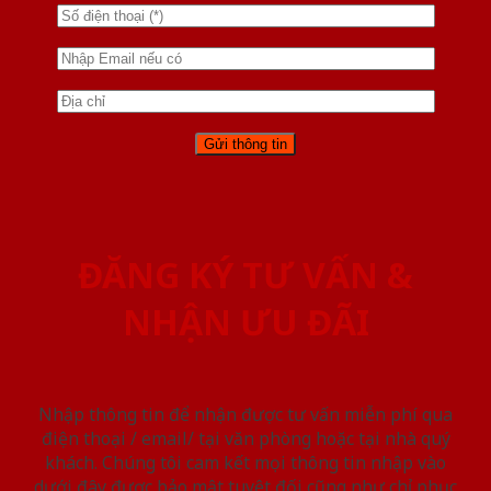
ĐĂNG KÝ TƯ VẤN &
NHẬN ƯU ĐÃI
Nhập thông tin để nhận được tư vấn miễn phí qua
điện thoại / email/ tại văn phòng hoặc tại nhà quý
khách. Chúng tôi cam kết mọi thông tin nhập vào
dưới đây được bảo mật tuyệt đối cũng như chỉ phục