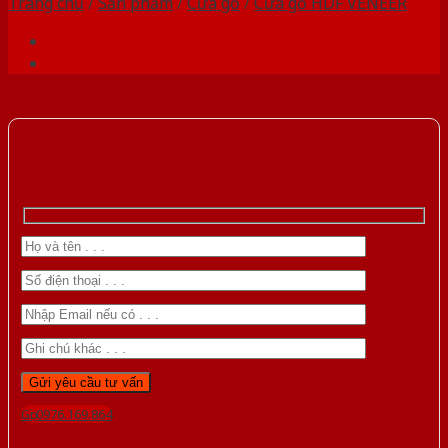
Trang chủ
/
Sản phẩm
/
Cửa gỗ
/
Cửa gỗ HDF VENEER
Gọi 0976.169.864