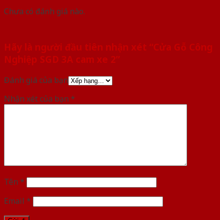
Chưa có đánh giá nào.
Hãy là người đầu tiên nhận xét “Cửa Gỗ Công
Nghiệp SGD 3A cam xe 2”
Đánh giá của bạn
Nhận xét của bạn
*
Tên
*
Email
*