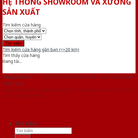
HỆ THỐNG SHOWROOM VÀ XƯỞNG
SẢN XUẤT
Tìm kiếm cửa hàng
Tìm kiếm cửa hàng gần bạn (<=20 km)
Tìm thấy
cửa hàng
Đang tải...
SaigonDoor™
- Hệ thống Showroom cửa nhựa hàng đầu
Việt Nam
Copyright ⓒ 2016 – 2026 SaigonDoor™ - www.bancuanhua.com | Đơn vị
chủ quản SaigonDoor
Tìm kiếm: