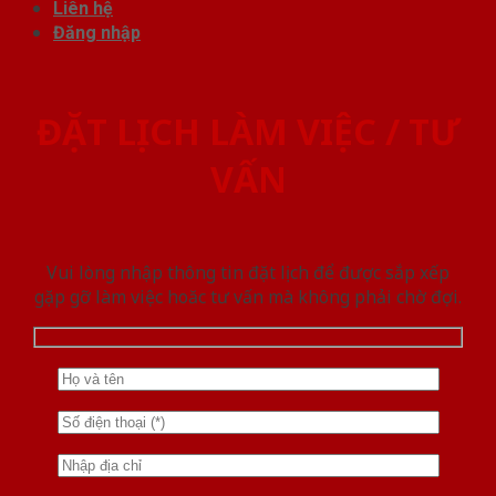
Liên hệ
Đăng nhập
ĐẶT LỊCH LÀM VIỆC / TƯ
VẤN
Vui lòng nhập thông tin đặt lịch để được sắp xếp
gặp gỡ làm việc hoăc tư vấn mà không phải chờ đợi.