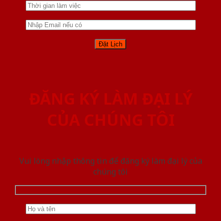
ĐĂNG KÝ LÀM ĐẠI LÝ
CỦA CHÚNG TÔI
Vui lòng nhập thông tin để đăng ký làm đại lý của
chúng tôi