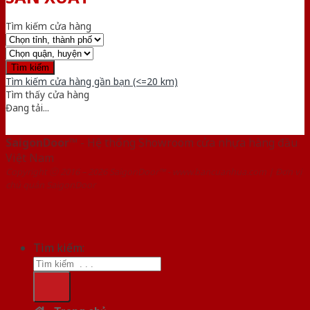
Tìm kiếm cửa hàng
Tìm kiếm cửa hàng gần bạn (<=20 km)
Tìm thấy
cửa hàng
Đang tải...
SaigonDoor™
- Hệ thống Showroom cửa nhựa hàng đầu
Việt Nam
Copyright ⓒ 2016 – 2026 SaigonDoor™ - www.bancuanhua.com | Đơn vị
chủ quản SaigonDoor
Tìm kiếm: