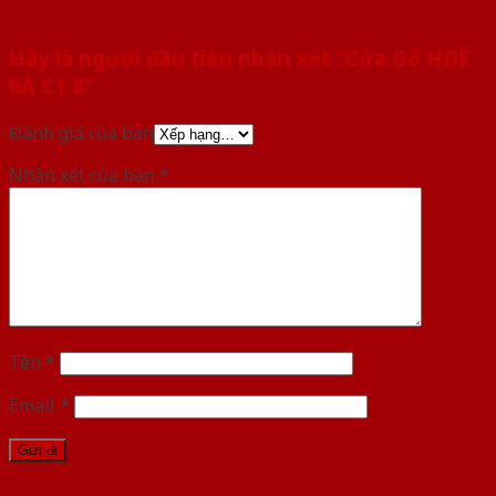
Hãy là người đầu tiên nhận xét “Cửa Gỗ HDF
6A C1 8”
Đánh giá của bạn
Nhận xét của bạn
*
Tên
*
Email
*