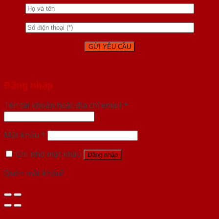
Đăng nhập
Tên tài khoản hoặc địa chỉ email
*
Mật khẩu
*
Ghi nhớ mật khẩu
Đăng nhập
Quên mật khẩu?