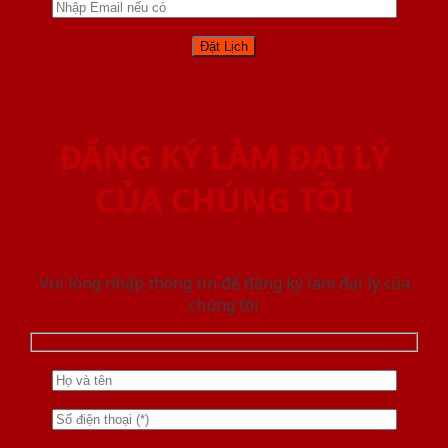
ĐĂNG KÝ LÀM ĐẠI LÝ
CỦA CHÚNG TÔI
Vui lòng nhập thông tin để đăng ký làm đại lý của
chúng tôi