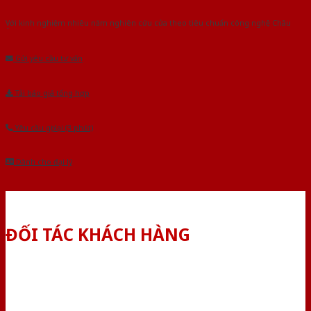
Với kinh nghiệm nhiêu năm nghiên cứu cửa theo tiêu chuẩn công nghệ Châu
Âu.Chúng tôi tự tin là nhà sản xuất & cung cấp hàng đầu tại Việt Nam!
Gửi yêu cầu tư vấn
Tải báo giá tổng hợp
Yêu cầu gọi lại (3 phút)
Dành cho đại lý
ĐỐI TÁC KHÁCH HÀNG