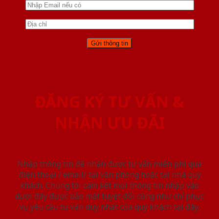
ĐĂNG KÝ TƯ VẤN &
NHẬN ƯU ĐÃI
Nhập thông tin để nhận được tư vấn miễn phí qua
điện thoại / email/ tại văn phòng hoặc tại nhà quý
khách. Chúng tôi cam kết mọi thông tin nhập vào
dưới đây được bảo mật tuyệt đối cũng như chỉ phục
vụ yêu cầu tư vấn duy nhất của quý khách tại đây.