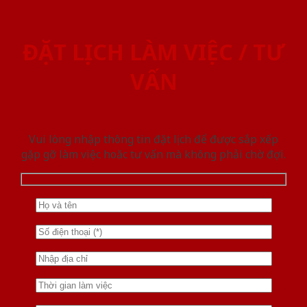
ĐẶT LỊCH LÀM VIỆC / TƯ
VẤN
Vui lòng nhập thông tin đặt lịch để được sắp xếp
gặp gỡ làm việc hoăc tư vấn mà không phải chờ đợi.