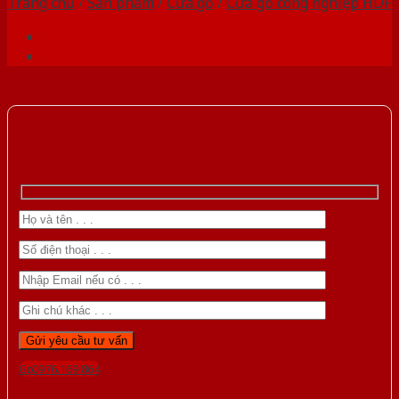
Trang chủ
/
Sản phẩm
/
Cửa gỗ
/
Cửa gỗ công nghiệp HDF
Gọi 0976.169.864