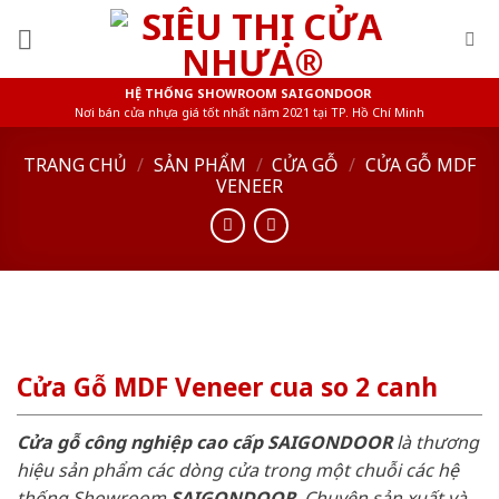
Skip
to
content
HỆ THỐNG SHOWROOM SAIGONDOOR
Nơi bán cửa nhựa giá tốt nhất năm 2021 tại TP. Hồ Chí Minh
TRANG CHỦ
/
SẢN PHẨM
/
CỬA GỖ
/
CỬA GỖ MDF
VENEER
Cửa Gỗ MDF Veneer cua so 2 canh
Cửa gỗ công nghiệp cao cấp SAIGONDOOR
là thương
hiệu sản phẩm các dòng cửa trong một chuỗi các hệ
thống Showroom
SAIGONDOOR
. Chuyên sản xuất và