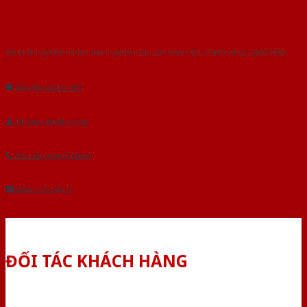
Với kinh nghiệm nhiêu năm nghiên cứu cửa theo tiêu chuẩn công nghệ Châu
Âu.Chúng tôi tự tin là nhà sản xuất & cung cấp hàng đầu tại Việt Nam!
Gửi yêu cầu tư vấn
Tải báo giá tổng hợp
Yêu cầu gọi lại (3 phút)
Dành cho đại lý
ĐỐI TÁC KHÁCH HÀNG