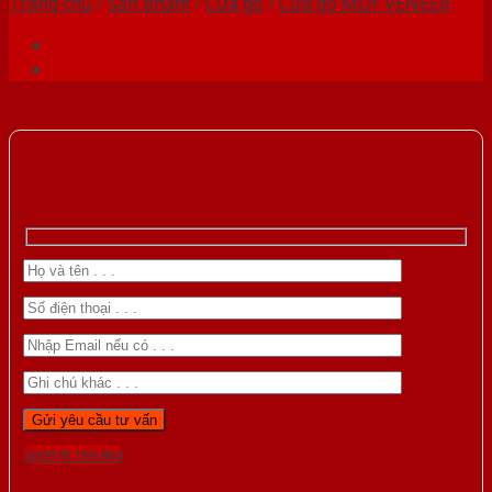
Trang chủ
/
Sản phẩm
/
Cửa gỗ
/
Cửa gỗ MDF VENEER
Gọi 0976.169.864