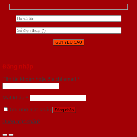
Đăng nhập
Tên tài khoản hoặc địa chỉ email
*
Mật khẩu
*
Ghi nhớ mật khẩu
Đăng nhập
Quên mật khẩu?