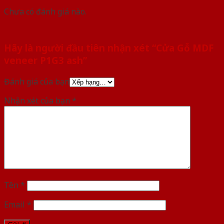
Chưa có đánh giá nào.
Hãy là người đầu tiên nhận xét “Cửa Gỗ MDF
veneer P1G3 ash”
Đánh giá của bạn
Nhận xét của bạn
*
Tên
*
Email
*