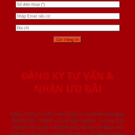
ĐĂNG KÝ TƯ VẤN &
NHẬN ƯU ĐÃI
Nhập thông tin để nhận được tư vấn miễn phí qua
điện thoại / email/ tại văn phòng hoặc tại nhà quý
khách. Chúng tôi cam kết mọi thông tin nhập vào
dưới đây được bảo mật tuyệt đối cũng như chỉ phục