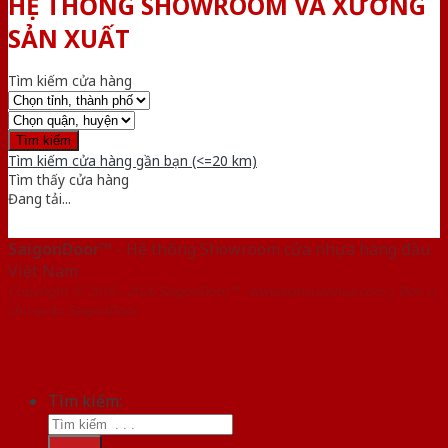
HỆ THỐNG SHOWROOM VÀ XƯỞNG
SẢN XUẤT
Tìm kiếm cửa hàng
Tìm kiếm cửa hàng gần bạn (<=20 km)
Tìm thấy
cửa hàng
Đang tải...
SaigonDoor™
- Hệ thống Showroom cửa nhựa hàng đầu
Việt Nam
Copyright ⓒ 2016 – 2026 SaigonDoor™ - www.bancuanhua.com | Đơn vị
chủ quản SaigonDoor
Tìm kiếm: