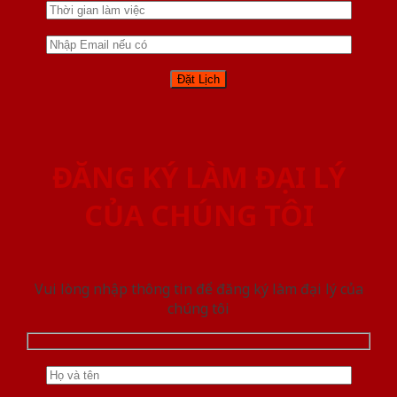
ĐĂNG KÝ LÀM ĐẠI LÝ
CỦA CHÚNG TÔI
Vui lòng nhập thông tin để đăng ký làm đại lý của
chúng tôi