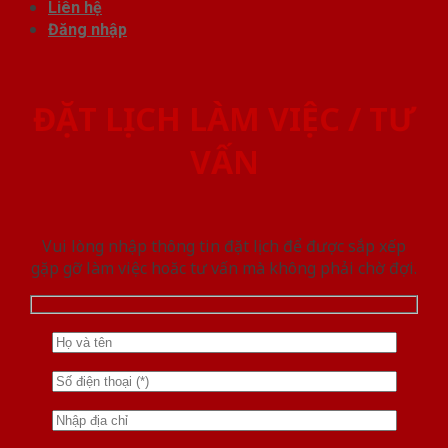
Liên hệ
Đăng nhập
ĐẶT LỊCH LÀM VIỆC / TƯ
VẤN
Vui lòng nhập thông tin đặt lịch để được sắp xếp
gặp gỡ làm việc hoăc tư vấn mà không phải chờ đợi.