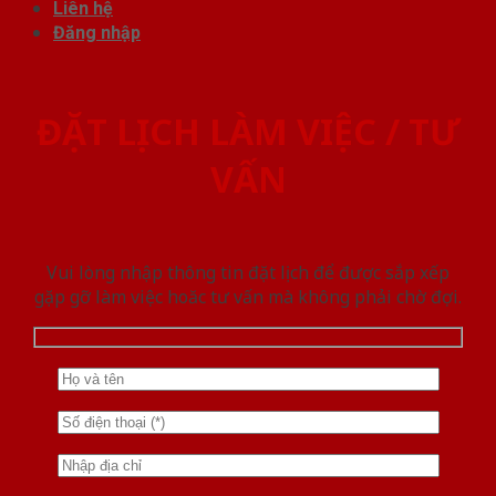
Liên hệ
Đăng nhập
ĐẶT LỊCH LÀM VIỆC / TƯ
VẤN
Vui lòng nhập thông tin đặt lịch để được sắp xếp
gặp gỡ làm việc hoăc tư vấn mà không phải chờ đợi.