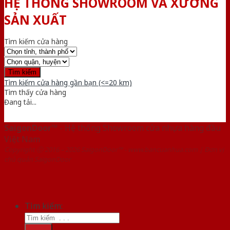
HỆ THỐNG SHOWROOM VÀ XƯỞNG
SẢN XUẤT
Tìm kiếm cửa hàng
Tìm kiếm cửa hàng gần bạn (<=20 km)
Tìm thấy
cửa hàng
Đang tải...
SaigonDoor™
- Hệ thống Showroom cửa nhựa hàng đầu
Việt Nam
Copyright ⓒ 2016 – 2026 SaigonDoor™ - www.bancuanhua.com | Đơn vị
chủ quản SaigonDoor
Tìm kiếm: