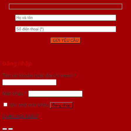
Đăng nhập
Tên tài khoản hoặc địa chỉ email
*
Mật khẩu
*
Ghi nhớ mật khẩu
Đăng nhập
Quên mật khẩu?