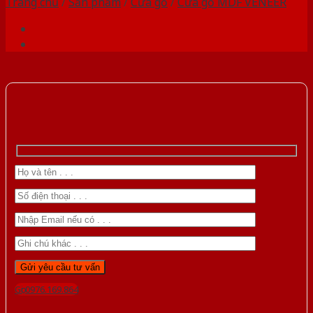
Trang chủ
/
Sản phẩm
/
Cửa gỗ
/
Cửa gỗ MDF VENEER
Gọi 0976.169.864