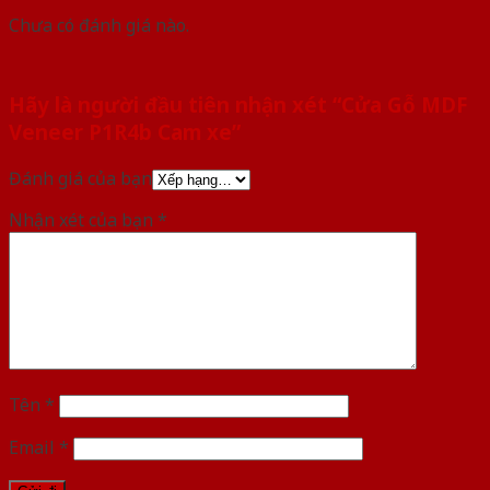
Chưa có đánh giá nào.
Hãy là người đầu tiên nhận xét “Cửa Gỗ MDF
Veneer P1R4b Cam xe”
Đánh giá của bạn
Nhận xét của bạn
*
Tên
*
Email
*