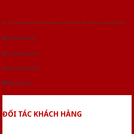
Với kinh nghiệm nhiêu năm nghiên cứu cửa theo tiêu chuẩn công nghệ Châu
Âu.Chúng tôi tự tin là nhà sản xuất & cung cấp hàng đầu tại Việt Nam!
Gửi yêu cầu tư vấn
Tải báo giá tổng hợp
Yêu cầu gọi lại (3 phút)
Dành cho đại lý
ĐỐI TÁC KHÁCH HÀNG