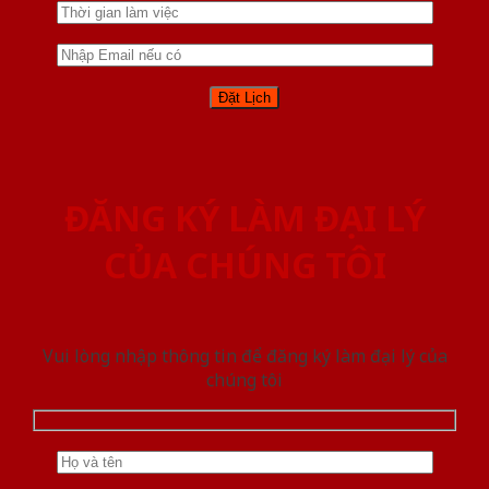
ĐĂNG KÝ LÀM ĐẠI LÝ
CỦA CHÚNG TÔI
Vui lòng nhập thông tin để đăng ký làm đại lý của
chúng tôi