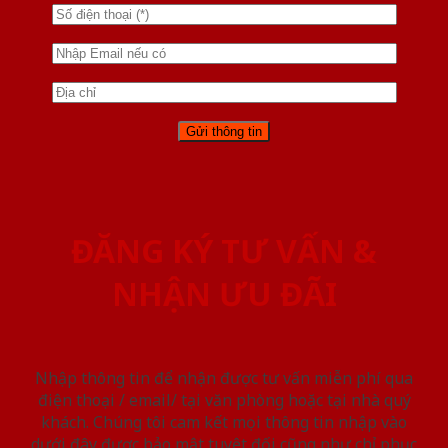
ĐĂNG KÝ TƯ VẤN &
NHẬN ƯU ĐÃI
Nhập thông tin để nhận được tư vấn miễn phí qua
điện thoại / email/ tại văn phòng hoặc tại nhà quý
khách. Chúng tôi cam kết mọi thông tin nhập vào
dưới đây được bảo mật tuyệt đối cũng như chỉ phục