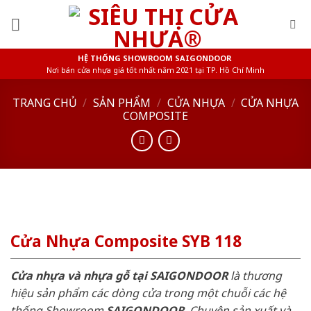
Skip
to
content
HỆ THỐNG SHOWROOM SAIGONDOOR
Nơi bán cửa nhựa giá tốt nhất năm 2021 tại TP. Hồ Chí Minh
TRANG CHỦ
/
SẢN PHẨM
/
CỬA NHỰA
/
CỬA NHỰA
COMPOSITE
Cửa Nhựa Composite SYB 118
Cửa nhựa và nhựa gỗ tại SAIGONDOOR
là thương
hiệu sản phẩm các dòng cửa trong một chuỗi các hệ
thống Showroom
SAIGONDOOR
. Chuyên sản xuất và