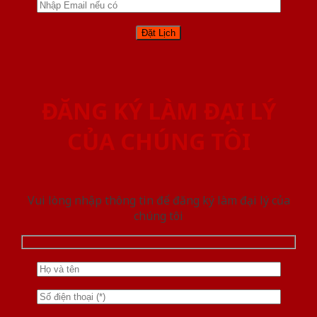
ĐĂNG KÝ LÀM ĐẠI LÝ
CỦA CHÚNG TÔI
Vui lòng nhập thông tin để đăng ký làm đại lý của
chúng tôi