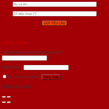
Đăng nhập
Tên tài khoản hoặc địa chỉ email
*
Mật khẩu
*
Ghi nhớ mật khẩu
Đăng nhập
Quên mật khẩu?