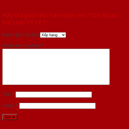
Hãy là người đầu tiên nhận xét “Cửa Nhựa
Đài Loan YY 12 2”
Đánh giá của bạn
Nhận xét của bạn
*
Tên
*
Email
*