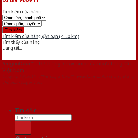
Tìm kiếm cửa hàng
Tìm kiếm cửa hàng gần bạn (<=20 km)
Tìm thấy
cửa hàng
Đang tải...
SaigonDoor™
- Hệ thống Showroom cửa nhựa hàng đầu
Việt Nam
Copyright ⓒ 2016 – 2026 SaigonDoor™ - www.bancuanhua.com | Đơn vị
chủ quản SaigonDoor
Tìm kiếm: