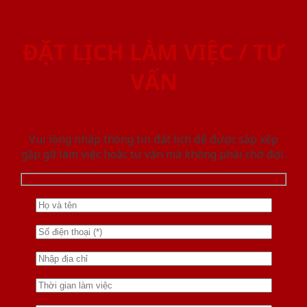
ĐẶT LỊCH LÀM VIỆC / TƯ
VẤN
Vui lòng nhập thông tin đặt lịch để được sắp xếp
gặp gỡ làm việc hoăc tư vấn mà không phải chờ đợi.