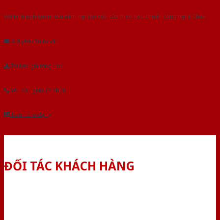
Với kinh nghiệm nhiêu năm nghiên cứu cửa theo tiêu chuẩn công nghệ Châu
Âu.Chúng tôi tự tin là nhà sản xuất & cung cấp hàng đầu tại Việt Nam!
Gửi yêu cầu tư vấn
Tải báo giá tổng hợp
Yêu cầu gọi lại (3 phút)
Dành cho đại lý
ĐỐI TÁC KHÁCH HÀNG