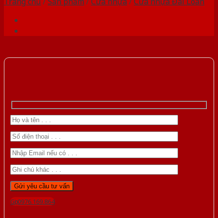
Trang chủ
/
Sản phẩm
/
Cửa nhựa
/
Cửa nhựa Đài Loan
Gọi 0976.169.864