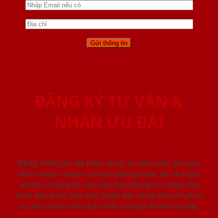
ĐĂNG KÝ TƯ VẤN &
NHẬN ƯU ĐÃI
Nhập thông tin để nhận được tư vấn miễn phí qua
điện thoại / email/ tại văn phòng hoặc tại nhà quý
khách. Chúng tôi cam kết mọi thông tin nhập vào
dưới đây được bảo mật tuyệt đối cũng như chỉ phục
vụ yêu cầu tư vấn duy nhất của quý khách tại đây.