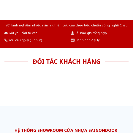
Với kinh nghiệm nhiêu năm nghiên cứu cửa theo tiêu chuẩn công nghệ Châu
Âu.Chúng tôi tự tin là nhà sản xuất & cung cấp hàng đầu tại Việt Nam!
Gửi yêu cầu tư vấn
Tải báo giá tổng hợp
Yêu cầu gọi lại (3 phút)
Dành cho đại lý
ĐỐI TÁC KHÁCH HÀNG
HỆ THỐNG SHOWROOM CỬA NHỰA SAIGONDOOR