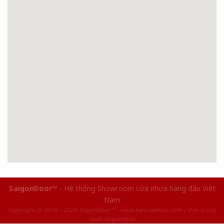
SaigonDoor™
- Hệ thống Showroom cửa nhựa hàng đầu Việt
Nam
Copyright ⓒ 2016 – 2026 SaigonDoor™ - www.bancuanhua.com | Đơn vị chủ
quản SaigonDoor