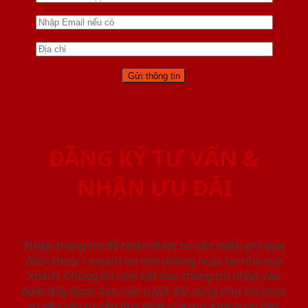
ĐĂNG KÝ TƯ VẤN &
NHẬN ƯU ĐÃI
Nhập thông tin để nhận được tư vấn miễn phí qua
điện thoại / email/ tại văn phòng hoặc tại nhà quý
khách. Chúng tôi cam kết mọi thông tin nhập vào
dưới đây được bảo mật tuyệt đối cũng như chỉ phục
vụ yêu cầu tư vấn duy nhất của quý khách tại đây.