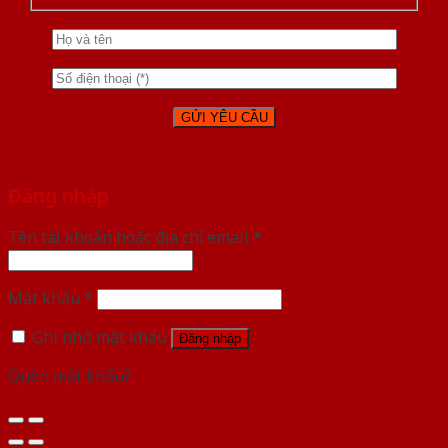
Đăng nhập
Tên tài khoản hoặc địa chỉ email
*
Mật khẩu
*
Ghi nhớ mật khẩu
Đăng nhập
Quên mật khẩu?