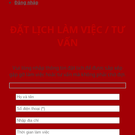
Đăng nhập
ĐẶT LỊCH LÀM VIỆC / TƯ
VẤN
Vui lòng nhập thông tin đặt lịch để được sắp xếp
gặp gỡ làm việc hoăc tư vấn mà không phải chờ đợi.