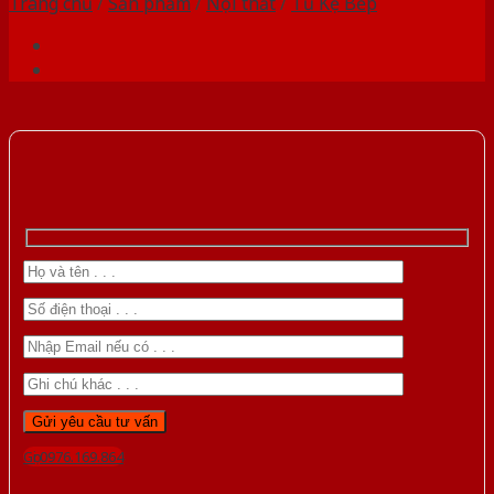
Trang chủ
/
Sản phẩm
/
Nội thất
/
Tủ Kệ Bếp
Gọi 0976.169.864