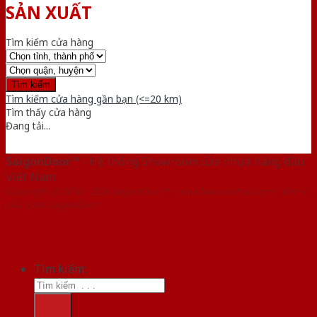
SẢN XUẤT
Tìm kiếm cửa hàng
Tìm kiếm cửa hàng gần bạn (<=20 km)
Tìm thấy
cửa hàng
Đang tải...
SaigonDoor™
- Hệ thống Showroom cửa nhựa hàng đầu
Việt Nam
Copyright ⓒ 2016 – 2026 SaigonDoor™ - www.bancuanhua.com | Đơn vị
chủ quản SaigonDoor
Tìm kiếm: