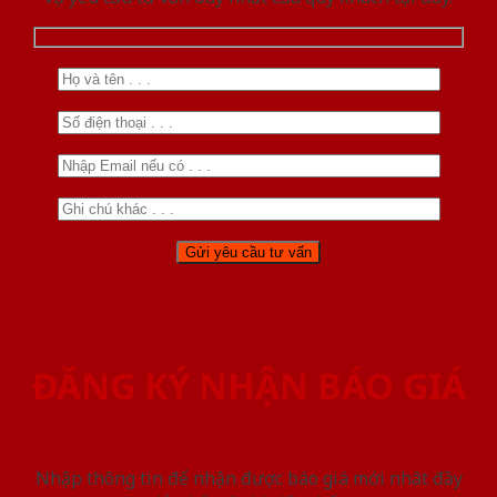
ĐĂNG KÝ NHẬN BÁO GIÁ
Nhập thông tin để nhận được báo giá mới nhât đầy