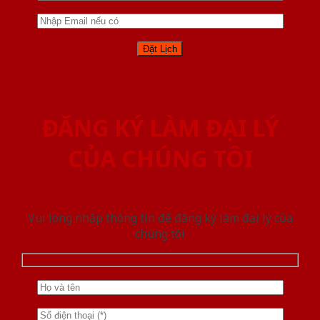
ĐĂNG KÝ LÀM ĐẠI LÝ
CỦA CHÚNG TÔI
Vui lòng nhập thông tin để đăng ký làm đại lý của
chúng tôi