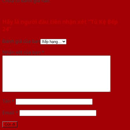
Chưa có đánh giá nào.
Hãy là người đầu tiên nhận xét “Tủ Kệ Bếp
24”
Đánh giá của bạn
Nhận xét của bạn
*
Tên
*
Email
*