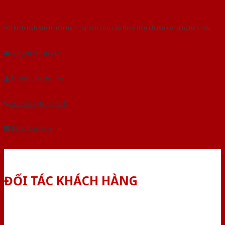
Với kinh nghiệm nhiêu năm nghiên cứu cửa theo tiêu chuẩn công nghệ Châu
Âu.Chúng tôi tự tin là nhà sản xuất & cung cấp hàng đầu tại Việt Nam!
Gửi yêu cầu tư vấn
Tải báo giá tổng hợp
Yêu cầu gọi lại (3 phút)
Dành cho đại lý
ĐỐI TÁC KHÁCH HÀNG