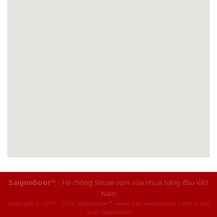
SaigonDoor™
- Hệ thống Showroom cửa nhựa hàng đầu Việt
Nam
Copyright ⓒ 2016 – 2026 SaigonDoor™ - www.bancuanhua.com | Đơn vị chủ
quản SaigonDoor