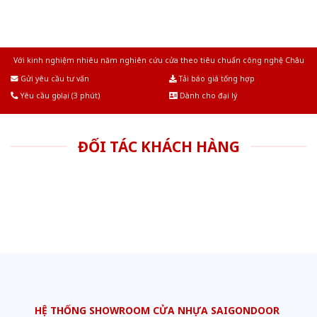
Với kinh nghiệm nhiêu năm nghiên cứu cửa theo tiêu chuẩn công nghệ Châu
Âu.Chúng tôi tự tin là nhà sản xuất & cung cấp hàng đầu tại Việt Nam!
Gửi yêu cầu tư vấn
Tải báo giá tổng hợp
Yêu cầu gọi lại (3 phút)
Dành cho đại lý
ĐỐI TÁC KHÁCH HÀNG
HỆ THỐNG SHOWROOM CỬA NHỰA SAIGONDOOR