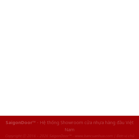
SaigonDoor™
- Hệ thống Showroom cửa nhựa hàng đầu Việt
Nam
Copyright ⓒ 2016 – 2026 SaigonDoor™ - www.bancuanhua.com | Đơn vị chủ