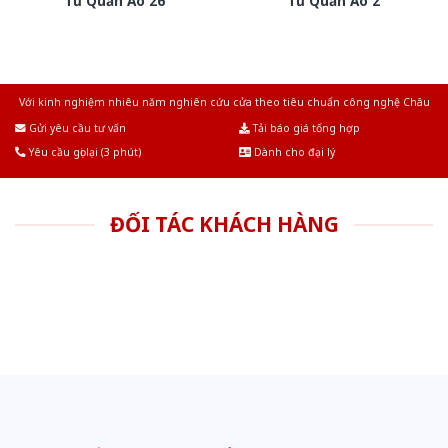
Tủ Quần Áo 26
Tủ Quần Áo 2
Với kinh nghiệm nhiêu năm nghiên cứu cửa theo tiêu chuẩn công nghệ Châu
Âu.Chúng tôi tự tin là nhà sản xuất & cung cấp hàng đầu tại Việt Nam!
Gửi yêu cầu tư vấn
Tải báo giá tổng hợp
Yêu cầu gọi lại (3 phút)
Dành cho đại lý
ĐỐI TÁC KHÁCH HÀNG