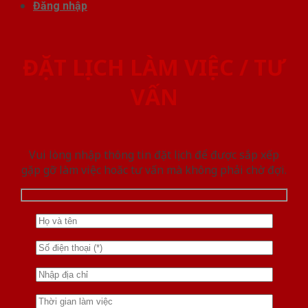
Đăng nhập
ĐẶT LỊCH LÀM VIỆC / TƯ
VẤN
Vui lòng nhập thông tin đặt lịch để được sắp xếp
gặp gỡ làm việc hoăc tư vấn mà không phải chờ đợi.