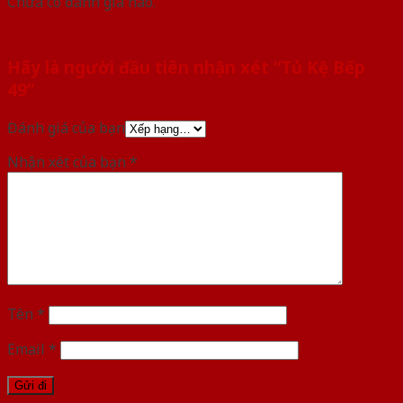
Chưa có đánh giá nào.
Hãy là người đầu tiên nhận xét “Tủ Kệ Bếp
49”
Đánh giá của bạn
Nhận xét của bạn
*
Tên
*
Email
*