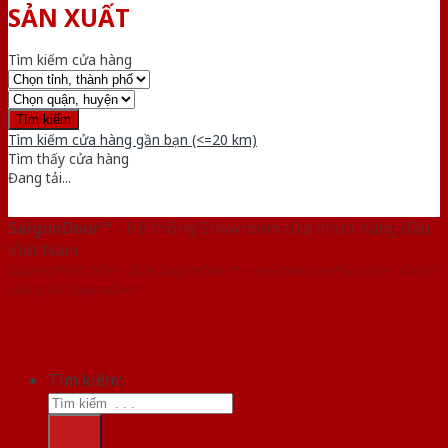
SẢN XUẤT
Tìm kiếm cửa hàng
Tìm kiếm cửa hàng gần bạn (<=20 km)
Tìm thấy
cửa hàng
Đang tải...
SaigonDoor™
- Hệ thống Showroom cửa nhựa hàng đầu
Việt Nam
Copyright ⓒ 2016 – 2026 SaigonDoor™ - www.bancuanhua.com | Đơn vị
chủ quản SaigonDoor
Tìm kiếm: