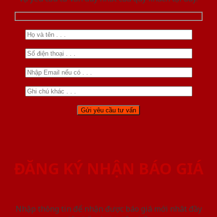
ĐĂNG KÝ NHẬN BÁO GIÁ
Nhập thông tin để nhận được báo giá mới nhât đầy