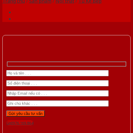
Trang chủ
/
Sản phẩm
/
Nội thất
/
Tủ Kệ Bếp
Gọi 0976.169.864