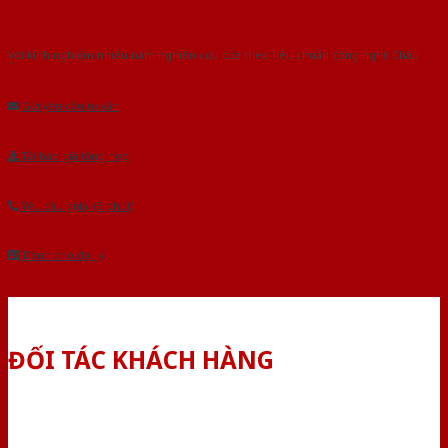
Với kinh nghiệm nhiêu năm nghiên cứu cửa theo tiêu chuẩn công nghệ Châu
Âu.Chúng tôi tự tin là nhà sản xuất & cung cấp hàng đầu tại Việt Nam!
Gửi yêu cầu tư vấn
Tải báo giá tổng hợp
Yêu cầu gọi lại (3 phút)
Dành cho đại lý
ĐỐI TÁC KHÁCH HÀNG