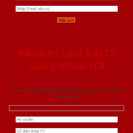
ĐĂNG KÝ LÀM ĐẠI LÝ
CỦA CHÚNG TÔI
Vui lòng nhập thông tin để đăng ký làm đại lý của
chúng tôi