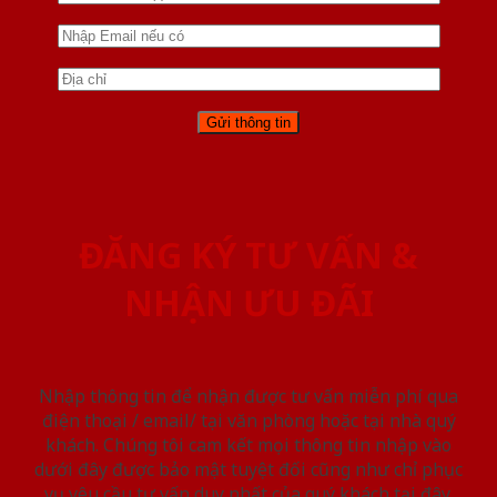
ĐĂNG KÝ TƯ VẤN &
NHẬN ƯU ĐÃI
Nhập thông tin để nhận được tư vấn miễn phí qua
điện thoại / email/ tại văn phòng hoặc tại nhà quý
khách. Chúng tôi cam kết mọi thông tin nhập vào
dưới đây được bảo mật tuyệt đối cũng như chỉ phục
vụ yêu cầu tư vấn duy nhất của quý khách tại đây.