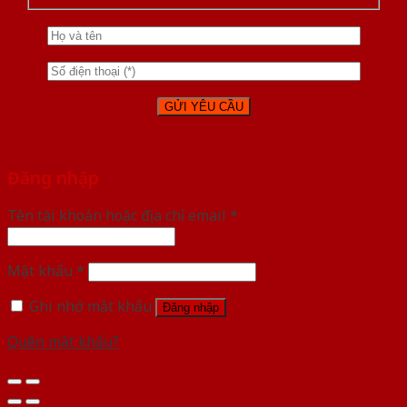
Đăng nhập
Tên tài khoản hoặc địa chỉ email
*
Mật khẩu
*
Ghi nhớ mật khẩu
Đăng nhập
Quên mật khẩu?