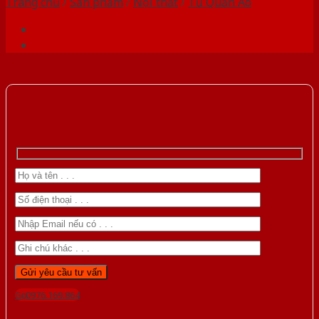
Trang chủ
/
Sản phẩm
/
Nội thất
/
Tủ Quần Áo
Gọi 0976.169.864