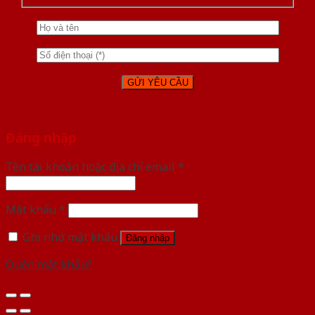
Đăng nhập
Tên tài khoản hoặc địa chỉ email
*
Mật khẩu
*
Ghi nhớ mật khẩu
Đăng nhập
Quên mật khẩu?