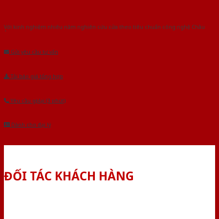
Với kinh nghiệm nhiêu năm nghiên cứu cửa theo tiêu chuẩn công nghệ Châu
Âu.Chúng tôi tự tin là nhà sản xuất & cung cấp hàng đầu tại Việt Nam!
Gửi yêu cầu tư vấn
Tải báo giá tổng hợp
Yêu cầu gọi lại (3 phút)
Dành cho đại lý
ĐỐI TÁC KHÁCH HÀNG