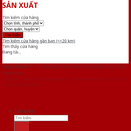
SẢN XUẤT
Tìm kiếm cửa hàng
Tìm kiếm cửa hàng gần bạn (<=20 km)
Tìm thấy
cửa hàng
Đang tải...
SaigonDoor™
- Hệ thống Showroom cửa nhựa hàng đầu
Việt Nam
Copyright ⓒ 2016 – 2026 SaigonDoor™ - www.bancuanhua.com | Đơn vị
chủ quản SaigonDoor
Tìm kiếm: