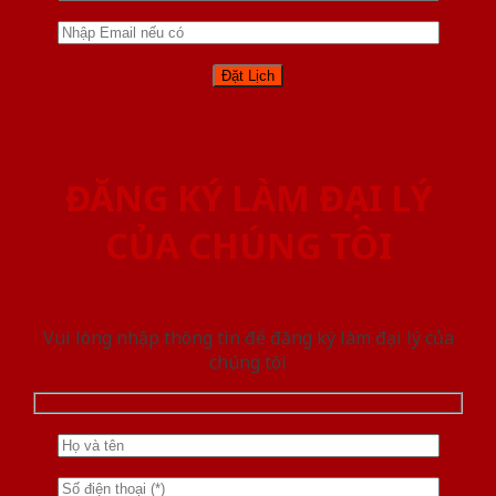
ĐĂNG KÝ LÀM ĐẠI LÝ
CỦA CHÚNG TÔI
Vui lòng nhập thông tin để đăng ký làm đại lý của
chúng tôi