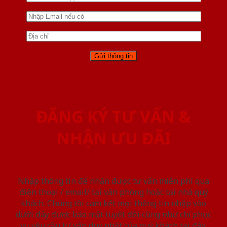
ĐĂNG KÝ TƯ VẤN &
NHẬN ƯU ĐÃI
Nhập thông tin để nhận được tư vấn miễn phí qua
điện thoại / email/ tại văn phòng hoặc tại nhà quý
khách. Chúng tôi cam kết mọi thông tin nhập vào
dưới đây được bảo mật tuyệt đối cũng như chỉ phục
vụ yêu cầu tư vấn duy nhất của quý khách tại đây.