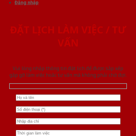
Đăng nhập
ĐẶT LỊCH LÀM VIỆC / TƯ
VẤN
Vui lòng nhập thông tin đặt lịch để được sắp xếp
gặp gỡ làm việc hoăc tư vấn mà không phải chờ đợi.