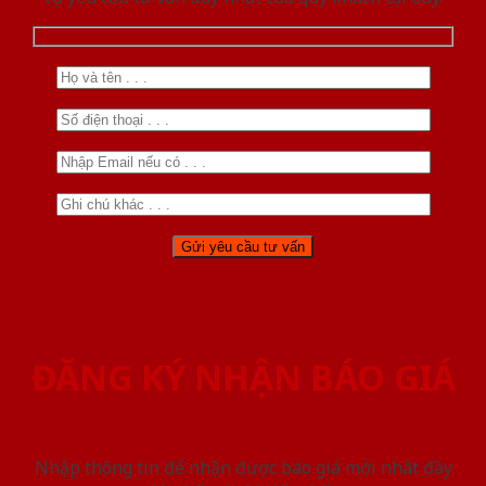
ĐĂNG KÝ NHẬN BÁO GIÁ
Nhập thông tin để nhận được báo giá mới nhât đầy