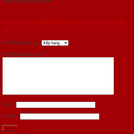
Chưa có đánh giá nào.
Hãy là người đầu tiên nhận xét “Tủ Quần Áo
65”
Đánh giá của bạn
Nhận xét của bạn
*
Tên
*
Email
*