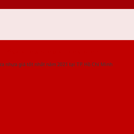
 THỐNG SHOWROOM SAIGONDOOR
ửa nhựa giá tốt nhất năm 2021 tại TP. Hồ Chí Minh