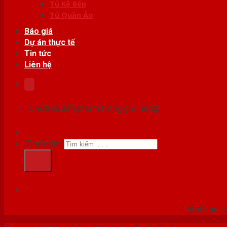
Tủ Kệ Bếp
Tủ Quần Áo
Báo giá
Dự án thực tế
Tin tức
Liên hệ
Chưa có sản phẩm trong giỏ hàng.
Tìm kiếm:
HỆ
Nơi bán c