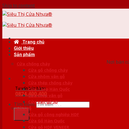
Skip to content
Trang chủ
Giới thiệu
HỆ
Sản phẩm
Nơi bán c
Cửa chống cháy
Cửa gỗ chống cháy
Cửa nhôm vân gỗ
Cửa thép chống cháy
Tư vấn bán hàng
Cửa Thép Hàn Quốc
0824.400.400
Cửa thép vân gỗ
Cửa vân gỗ 5D
Tìm kiếm:
Cửa gỗ
Cửa gỗ công nghiệp HDF
Cửa Gỗ Hàn Quốc
Cửa gỗ HDF VENEER