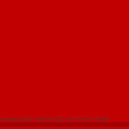
 THỐNG SHOWROOM SAIGONDOOR
ửa nhựa giá tốt nhất năm 2021 tại TP. Hồ Chí Minh