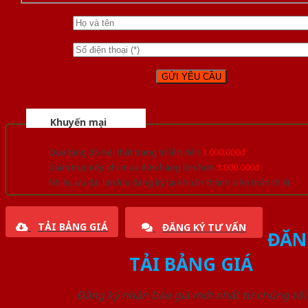
Khuyến mại
Quà tặng đồ nội thất trang trí lên đến
1.000.000đ
Giảm trực tiếp khi mua đơn hàng lớn hơn
3.000.000đ
Nhiều ưu đãi lớn khi đăng ký tài khoản thành viên thân thiết
TẢI BẢNG GIÁ
ĐĂNG KÝ TƯ VẤN
ĐĂN
TẢI BẢNG GIÁ
Đăng ký nhận báo giá mới nhất từ chúng tôi