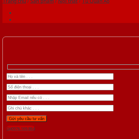
Trang chủ
/
Sản phẩm
/
Nội thất
/
Tủ Quần Áo
Gọi 0976.169.864