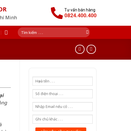
OR
Tư vấn bán hàng
0824.400.400
Chí Minh
Tìm
kiếm:
ại
òng
à