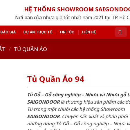
HỆ THỐNG SHOWROOM SAIGONDO
Nơi bán cửa nhựa giá tốt nhất năm 2021 tại TP. Hồ 
BÁO GIÁ
DỰ ÁN THỰC TẾ
TIN TỨC
LIÊN HỆ
ẤT
/
TỦ QUẦN ÁO
Tủ Quần Áo 94
Tủ Gỗ – Gỗ công nghiêp – Nhựa và Nhựa gỗ t
SAIGONDOOR
là thương hiệu sản phẩm các d
Tủ trong một chuỗi các hệ thống Showroom
SAIGONDOOR
. Chuyên sản xuất và phân phối
những dòng Tủ Gỗ – Gỗ công nghiêp – Nhựa v