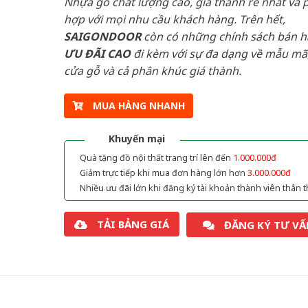
Nhựa gỗ chất lượng cao, giá thành rẻ nhất và 
hợp với mọi nhu cầu khách hàng. Trên hết,
SAIGONDOOR
còn có những chính sách bán 
ƯU ĐÃI
CAO
đi kèm với sự đa dạng về mẫu mã,
cửa gỗ và cả phân khúc giá thành.
MUA HÀNG NHANH
Khuyến mại
Quà tặng đồ nội thất trang trí lên đến
1.000.000đ
Giảm trực tiếp khi mua đơn hàng lớn hơn
3.000.000đ
Nhiều ưu đãi lớn khi đăng ký tài khoản thành viên thân t
TẢI BẢNG GIÁ
ĐĂNG KÝ TƯ VẤ