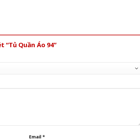
ét “Tủ Quần Áo 94”
Email
*