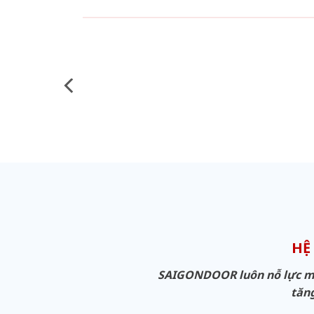
HỆ
SAIGONDOOR luôn nỗ lực man
tăng