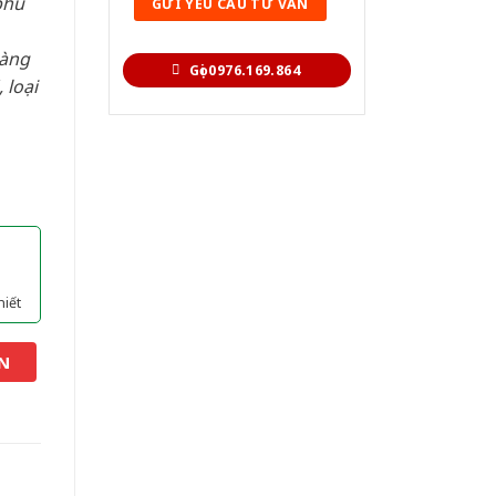
phù
hàng
Gọi 0976.169.864
 loại
hiết
N