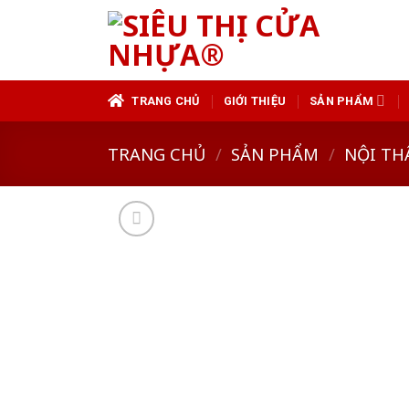
Skip
to
content
TRANG CHỦ
GIỚI THIỆU
SẢN PHẨM
TRANG CHỦ
/
SẢN PHẨM
/
NỘI TH