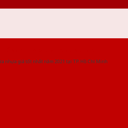
 THỐNG SHOWROOM SAIGONDOOR
ửa nhựa giá tốt nhất năm 2021 tại TP. Hồ Chí Minh