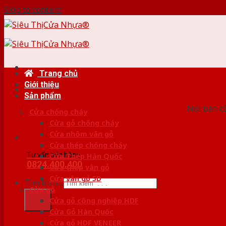
Skip to content
Trang chủ
Giới thiệu
HỆ
Sản phẩm
Nơi bán c
Cửa chống cháy
Cửa gỗ chống cháy
Cửa nhôm vân gỗ
Cửa thép chống cháy
Tư vấn bán hàng
Cửa Thép Hàn Quốc
0824.400.400
Cửa thép vân gỗ
Cửa vân gỗ 5D
Tìm kiếm:
Cửa gỗ
Cửa gỗ công nghiệp HDF
Cửa Gỗ Hàn Quốc
Cửa gỗ HDF VENEER