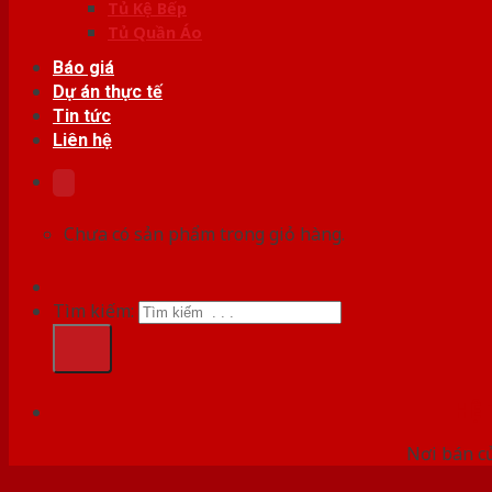
Tủ Kệ Bếp
Tủ Quần Áo
Báo giá
Dự án thực tế
Tin tức
Liên hệ
Chưa có sản phẩm trong giỏ hàng.
Tìm kiếm:
HỆ
Nơi bán c