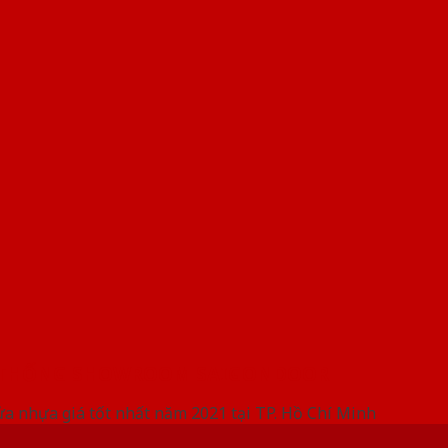
 THỐNG SHOWROOM SAIGONDOOR
ửa nhựa giá tốt nhất năm 2021 tại TP. Hồ Chí Minh