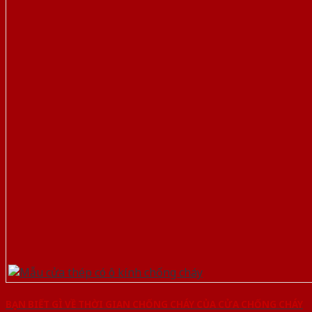
BẠN BIẾT GÌ VỀ THỜI GIAN CHỐNG CHÁY CỦA CỬA CHỐNG CHÁY