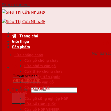
Skip to content
Trang chủ
Giới thiệu
HỆ
Sản phẩm
Nơi bán c
Cửa chống cháy
Cửa gỗ chống cháy
Cửa nhôm vân gỗ
Cửa thép chống cháy
Tư vấn bán hàng
Cửa Thép Hàn Quốc
0824.400.400
Cửa thép vân gỗ
Cửa vân gỗ 5D
Tìm kiếm:
Cửa gỗ
Cửa gỗ công nghiệp HDF
Cửa Gỗ Hàn Quốc
Cửa gỗ HDF VENEER