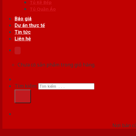
Tủ Kệ Bếp
Tủ Quần Áo
Báo giá
Dự án thực tế
Tin tức
Liên hệ
Chưa có sản phẩm trong giỏ hàng.
Tìm kiếm:
HỆ
Nơi bán c