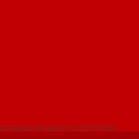
 THỐNG SHOWROOM SAIGONDOOR
ửa nhựa giá tốt nhất năm 2021 tại TP. Hồ Chí Minh