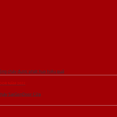
DOOR NĂM 2022
cháy SaiGonDoor Cửa