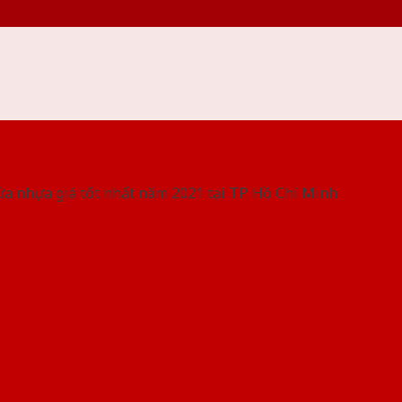
 THỐNG SHOWROOM SAIGONDOOR
ửa nhựa giá tốt nhất năm 2021 tại TP. Hồ Chí Minh