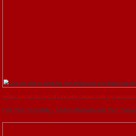
PHÂN LOẠI VÀ CẤU TẠO VỀ CỬA THÉP CHỐNG CHÁY TẠI SAIGON
Cửa thép chống cháy – tìm hiểu thông tin cửa thép chống 