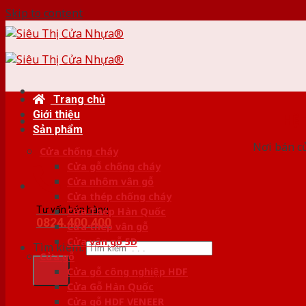
Skip to content
Trang chủ
Giới thiệu
HỆ
Sản phẩm
Nơi bán c
Cửa chống cháy
Cửa gỗ chống cháy
Cửa nhôm vân gỗ
Cửa thép chống cháy
Tư vấn bán hàng
Cửa Thép Hàn Quốc
0824.400.400
Cửa thép vân gỗ
Cửa vân gỗ 5D
Tìm kiếm:
Cửa gỗ
Cửa gỗ công nghiệp HDF
Cửa Gỗ Hàn Quốc
Cửa gỗ HDF VENEER