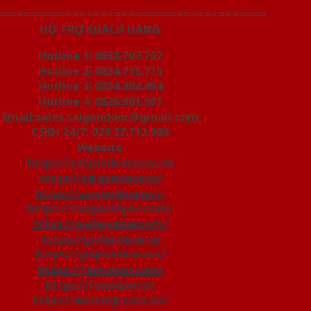
=======================================
HỖ TRỢ KHÁCH HÀNG
Hotline 1: 0933.707.707
Hotline 2: 0834.715.715
Hotline 3: 0834.494.494
Hotline 4: 0826.901.901
Email:sales.saigondoor@gmail.com
CSKH 24/7: 028.37.712.989
Website
https://saigondoor.com.vn
https://saigondoor.vn/
https://saigondoor.net/
https://cuagosaigon.com/
https://giahuydoor.com/
https://giahuydoor.vn
https://giaphatdoor.vn/
https://famidoor.com/
https://famidoor.vn
https://wincorp.com.vn/