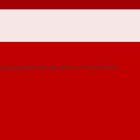
 THỐNG SHOWROOM SAIGONDOOR
ửa nhựa giá tốt nhất năm 2021 tại TP. Hồ Chí Minh