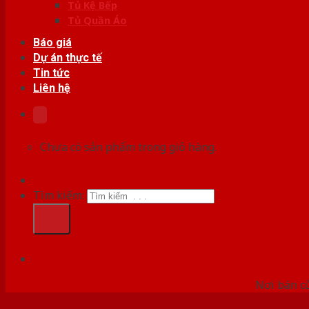
Tủ Kệ Bếp
Tủ Quần Áo
Báo giá
Dự án thực tế
Tin tức
Liên hệ
Chưa có sản phẩm trong giỏ hàng.
Tìm kiếm:
HỆ
Nơi bán c