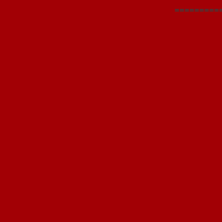
=========