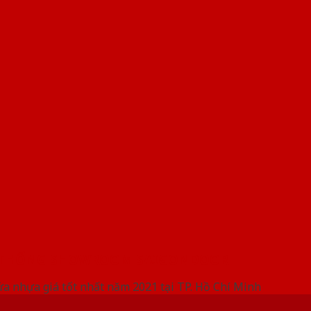
 THỐNG SHOWROOM SAIGONDOOR
ửa nhựa giá tốt nhất năm 2021 tại TP. Hồ Chí Minh