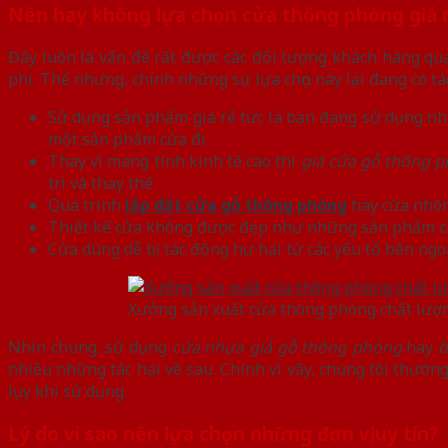
Nên hay không lựa chọn cửa thông phòng giá 
Đây luôn là vấn đề rất được các đối tượng khách hàng qu
phí. Thế nhưng, chính những sự lựa chọn này lại đang có t
Sử dụng sản phẩm giá rẻ tức là bạn đang sử dụng n
một sản phẩm cửa đi.
Thay vì mang tính kinh tế cao thì
giá cửa gỗ thông 
trì và thay thế
Quá trình
lắp đặt cửa gỗ thông phòng
hay cửa nhôm
Thiết kế cửa không được đẹp như những sản phẩm ch
Cửa dùng dễ bị tác động hư hại từ các yếu tố bên ngoà
Xưởng sản xuất cửa thông phòng chất lượ
Nhìn chung, sử dụng
cửa nhựa giả gỗ thông phòng
hay
b
nhiều những tác hại về sau. Chính vì vậy, chúng tôi thư
lụy khi sử dụng.
Lý do vì sao nên lựa chọn những đơn vị uy tín?