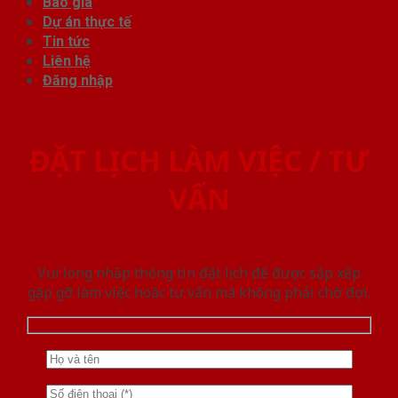
Báo giá
Dự án thực tế
Tin tức
Liên hệ
Đăng nhập
ĐẶT LỊCH LÀM VIỆC / TƯ
VẤN
Vui lòng nhập thông tin đặt lịch để được sắp xếp
gặp gỡ làm việc hoăc tư vấn mà không phải chờ đợi.