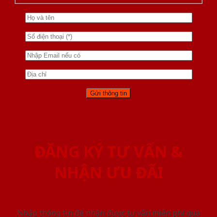
ĐĂNG KÝ TƯ VẤN &
NHẬN ƯU ĐÃI
Nhập thông tin để nhận được tư vấn miễn phí qua