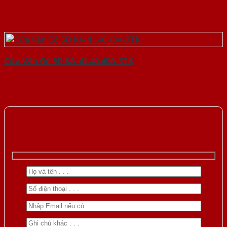
Cửa Vân Gỗ 5D KA-41.40.40A-3TK