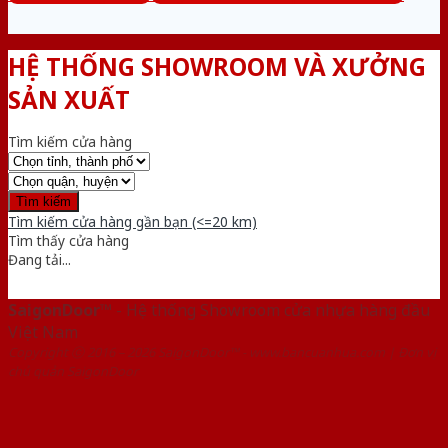
HỆ THỐNG SHOWROOM VÀ XƯỞNG
SẢN XUẤT
Tìm kiếm cửa hàng
Tìm kiếm cửa hàng gần bạn (<=20 km)
Tìm thấy
cửa hàng
Đang tải...
SaigonDoor™
- Hệ thống Showroom cửa nhựa hàng đầu
Việt Nam
Copyright ⓒ 2016 – 2026 SaigonDoor™ - www.bancuanhua.com | Đơn vị
chủ quản SaigonDoor