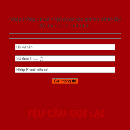
Nhập thông tin để nhận được báo giá mới nhât đầy
đủ nhất và chi tiết nhất.
YÊU CẦU GỌI LẠI