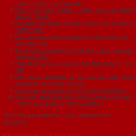
HẢO CHO MỌI GIA ĐÌNH VIỆT
CỬA THÉP HÀN QUỐC | BÁO GIÁ CẬP NHẬT
THÁNG [7/2021]
SO SÁNH CỬA NHỰA ABS HÀN QUỐC VÀ CỬA NHỰA
COMPOSITE
Cấu tạo cửa nhựa composite, cửa nhựa gỗ –
SAIGONDOOR
Top 10 mẫu cửa ABS Hàn Quốc được bình chọn nhiều
nhất năm 2022
Phân Biệt Các Loại Cửa Gỗ Công Nghiệp MDF, HDF,
MFC
Cửa nhựa composite là gì? Các loại cửa nhựa
composite ưa chuộng hiện nay
Cửa Nhựa Composite Hàn Quốc Tại Hồ Chí Minh
[BÁO GIÁ] NƠI BÁN CỬA NHỰA COMPOSITE CHẤT
LƯỢNG GIÁ RẺ HÀNG ĐẦU TẠI QUẬN 1
This entry was posted in
Tin tức
. Bookmark the
permalink
.
Khuyến mại hôm nay