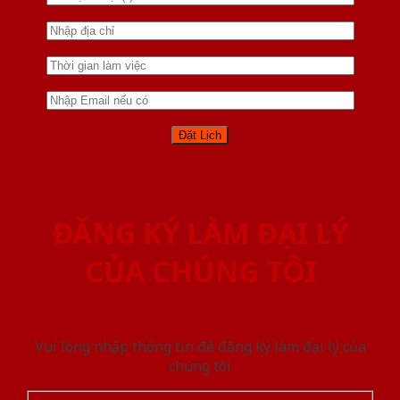
ĐĂNG KÝ LÀM ĐẠI LÝ
CỦA CHÚNG TÔI
Vui lòng nhập thông tin để đăng ký làm đại lý của
chúng tôi