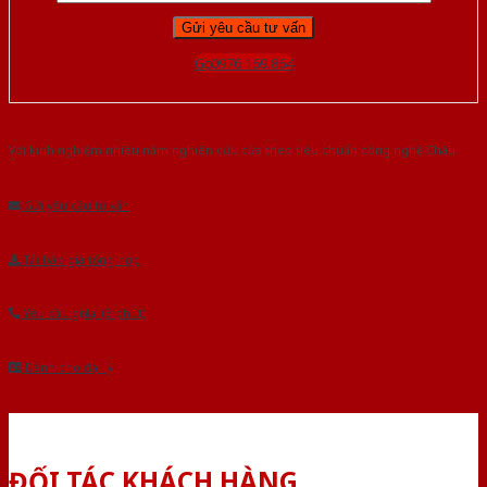
Gọi 0976.169.864
Với kinh nghiệm nhiêu năm nghiên cứu cửa theo tiêu chuẩn công nghệ Châu
Âu.Chúng tôi tự tin là nhà sản xuất & cung cấp hàng đầu tại Việt Nam!
Gửi yêu cầu tư vấn
Tải báo giá tổng hợp
Yêu cầu gọi lại (3 phút)
Dành cho đại lý
ĐỐI TÁC KHÁCH HÀNG