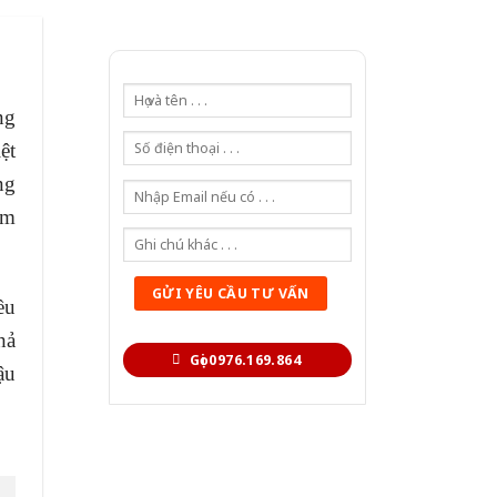
ng
ệt
ng
ảm
ều
hả
Gọi 0976.169.864
ậu