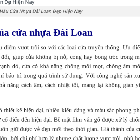
 Mẫu Cửa Nhựa Đài Loan Đẹp Hiện Nay
của cửa nhựa Đài Loan
điểm vượt trội so với các loại cửa truyền thống. Ưu đi
 đối, giúp cửa không bị nở, cong hay bong tróc trong m
cạnh đó, cửa có khả năng chống mối mọt, chống ẩm mố
hí bảo trì trong quá trình sử dụng. Với công nghệ sản xu
hả năng cách âm, cách nhiệt tốt, mang lại không gian y
thiết kế hiện đại, nhiều kiểu dáng và màu sắc phong ph
 cổ điển đến hiện đại. Bề mặt film vân gỗ được xử lý chố
luôn giữ được vẻ đẹp mới theo thời gian. Giá thành của c
ớn, bởi chi phí hợp lý nhưng chất lượng vượt trội, phù h