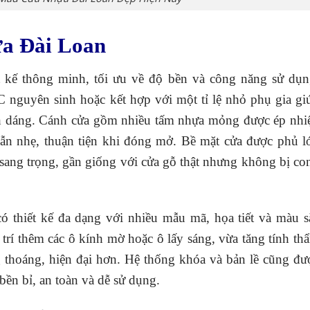
ựa Đài Loan
t kế thông minh, tối ưu về độ bền và công năng sử dụn
nguyên sinh hoặc kết hợp với một tỉ lệ nhỏ phụ gia gi
nh dáng. Cánh cửa gồm nhiều tấm nhựa mỏng được ép nhiệ
ẫn nhẹ, thuận tiện khi đóng mở. Bề mặt cửa được phủ l
 sang trọng, gần giống với cửa gỗ thật nhưng không bị co
ó thiết kế đa dạng với nhiều mẫu mã, họa tiết và màu s
trí thêm các ô kính mờ hoặc ô lấy sáng, vừa tăng tính th
 thoáng, hiện đại hơn. Hệ thống khóa và bản lề cũng đư
ền bỉ, an toàn và dễ sử dụng.