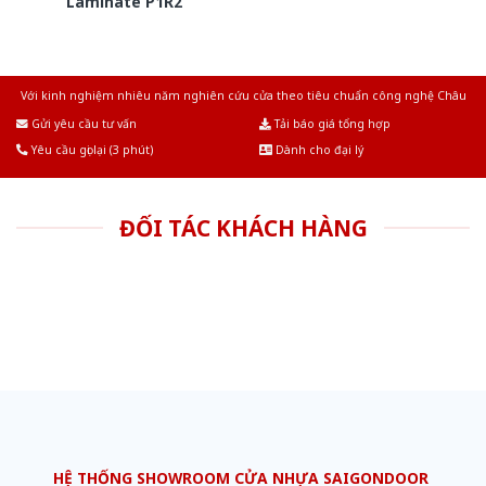
Laminate P1R2
Với kinh nghiệm nhiêu năm nghiên cứu cửa theo tiêu chuẩn công nghệ Châu
Âu.Chúng tôi tự tin là nhà sản xuất & cung cấp hàng đầu tại Việt Nam!
Gửi yêu cầu tư vấn
Tải báo giá tổng hợp
Yêu cầu gọi lại (3 phút)
Dành cho đại lý
ĐỐI TÁC KHÁCH HÀNG
HỆ THỐNG SHOWROOM CỬA NHỰA SAIGONDOOR