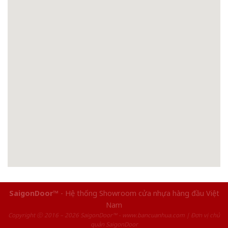
SaigonDoor™
- Hệ thống Showroom cửa nhựa hàng đầu Việt
Nam
Copyright ⓒ 2016 – 2026 SaigonDoor™ - www.bancuanhua.com | Đơn vị chủ
quản SaigonDoor