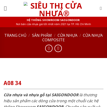
Skip
to
content
HỆ THỐNG SHOWROOM SAIGONDOOR
Nơi bán cửa nhựa giá tốt nhất năm 2021 tại TP. Hồ Chí Minh
TRANG CHỦ
/
SẢN PHẨM
/
CỬA NHỰA
/
CỬA NHỰA
COMPOSITE
A08 34
Cửa nhựa và nhựa gỗ tại SAIGONDOOR
là thương
hiệu sản phẩm các dòng cửa trong một chuỗi các hệ
thống Showroom
SAIGONDOOR
. Chuyên sản xuất và