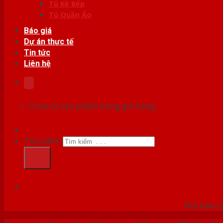
Tủ Kệ Bếp
Tủ Quần Áo
Báo giá
Dự án thực tế
Tin tức
Liên hệ
Chưa có sản phẩm trong giỏ hàng.
Tìm kiếm:
HỆ
Nơi bán c