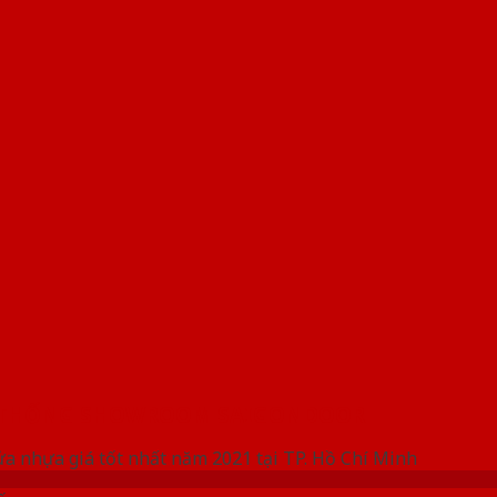
 THỐNG SHOWROOM SAIGONDOOR
ửa nhựa giá tốt nhất năm 2021 tại TP. Hồ Chí Minh