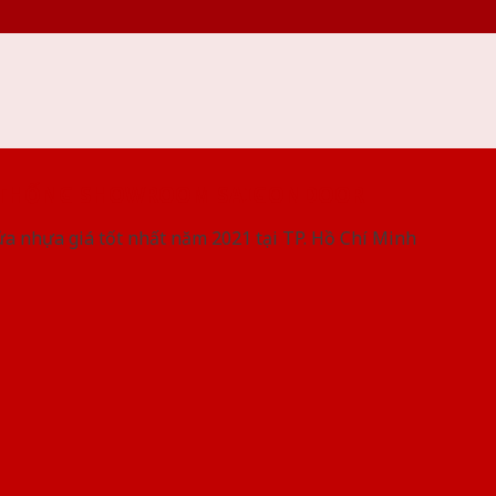
 THỐNG SHOWROOM SAIGONDOOR
ửa nhựa giá tốt nhất năm 2021 tại TP. Hồ Chí Minh