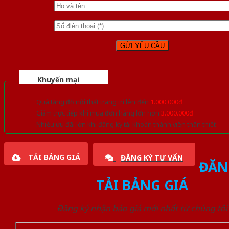
Khuyến mại
Quà tặng đồ nội thất trang trí lên đến
1.000.000đ
Giảm trực tiếp khi mua đơn hàng lớn hơn
3.000.000đ
Nhiều ưu đãi lớn khi đăng ký tài khoản thành viên thân thiết
TẢI BẢNG GIÁ
ĐĂNG KÝ TƯ VẤN
ĐĂN
TẢI BẢNG GIÁ
Đăng ký nhận báo giá mới nhất từ chúng tôi