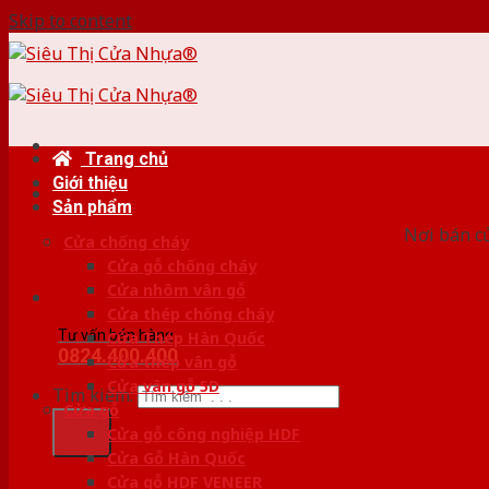
Skip to content
Trang chủ
Giới thiệu
HỆ
Sản phẩm
Nơi bán c
Cửa chống cháy
Cửa gỗ chống cháy
Cửa nhôm vân gỗ
Cửa thép chống cháy
Tư vấn bán hàng
Cửa Thép Hàn Quốc
0824.400.400
Cửa thép vân gỗ
Cửa vân gỗ 5D
Tìm kiếm:
Cửa gỗ
Cửa gỗ công nghiệp HDF
Cửa Gỗ Hàn Quốc
Cửa gỗ HDF VENEER