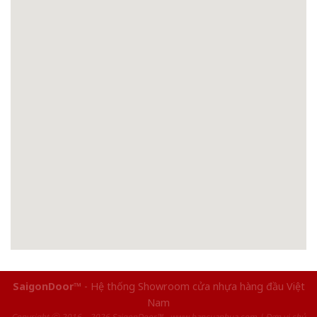
SaigonDoor™
- Hệ thống Showroom cửa nhựa hàng đầu Việt
Nam
Copyright ⓒ 2016 – 2026 SaigonDoor™ - www.bancuanhua.com | Đơn vị chủ