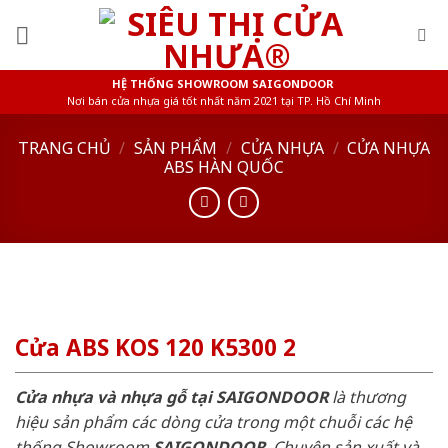
Skip
to
content
HỆ THỐNG SHOWROOM SAIGONDOOR
Nơi bán cửa nhựa giá tốt nhất năm 2021 tại TP. Hồ Chí Minh
TRANG CHỦ
/
SẢN PHẨM
/
CỬA NHỰA
/
CỬA NHỰA
ABS HÀN QUỐC
Cửa ABS KOS 120 K5300 2
Cửa nhựa và nhựa gỗ tại SAIGONDOOR
là thương
hiệu sản phẩm các dòng cửa trong một chuỗi các hệ
thống Showroom
SAIGONDOOR
. Chuyên sản xuất và