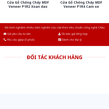
Cửa Gỗ Chống Cháy MDF
Cửa Gỗ Chống Cháy MDF
Veneer P1R2 Xoan dao
Veneer P1R4 Cam xe
Với kinh nghiệm nhiêu năm nghiên cứu cửa theo tiêu chuẩn công nghệ Châu
Âu.Chúng tôi tự tin là nhà sản xuất & cung cấp hàng đầu tại Việt Nam!
Gửi yêu cầu tư vấn
Tải báo giá tổng hợp
Yêu cầu gọi lại (3 phút)
Dành cho đại lý
ĐỐI TÁC KHÁCH HÀNG