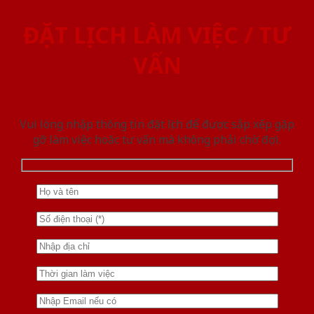
ĐẶT LỊCH LÀM VIỆC / TƯ
VẤN
Vui lòng nhập thông tin đặt lịch để được sắp xếp gặp
gỡ làm việc hoăc tư vấn mà không phải chờ đợi.