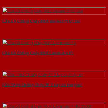
Cửa Gỗ Chống Cháy MDF Veneer P1G1 soi
Cửa Gỗ Chống Cháy MDF Laminate P1
Cửa Thép Chống Cháy 2P 2 tay co thuy luc