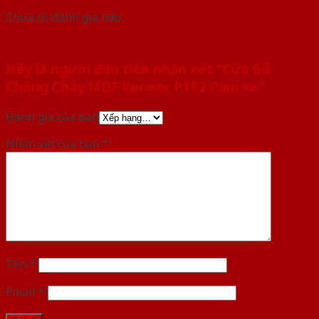
Chưa có đánh giá nào.
Hãy là người đầu tiên nhận xét “Cửa Gỗ
Chống Cháy MDF Veneer P1R2 Cam xe”
Đánh giá của bạn
Nhận xét của bạn
*
Tên
*
Email
*