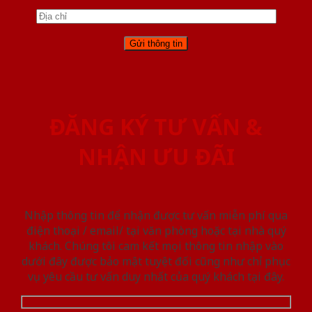
ĐĂNG KÝ TƯ VẤN &
NHẬN ƯU ĐÃI
Nhập thông tin để nhận được tư vấn miễn phí qua
điện thoại / email/ tại văn phòng hoặc tại nhà quý
khách. Chúng tôi cam kết mọi thông tin nhập vào
dưới đây được bảo mật tuyệt đối cũng như chỉ phục
vụ yêu cầu tư vấn duy nhất của quý khách tại đây.