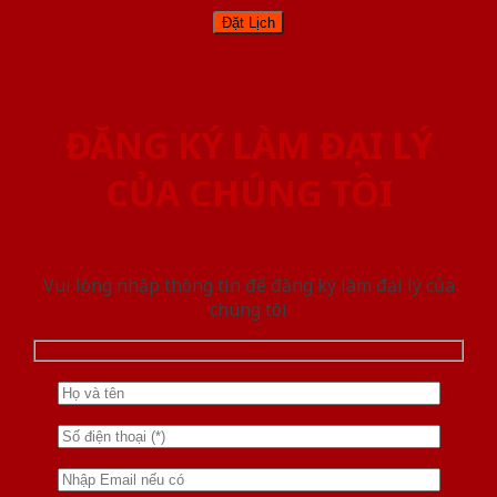
ĐĂNG KÝ LÀM ĐẠI LÝ
CỦA CHÚNG TÔI
Vui lòng nhập thông tin để đăng ký làm đại lý của
chúng tôi