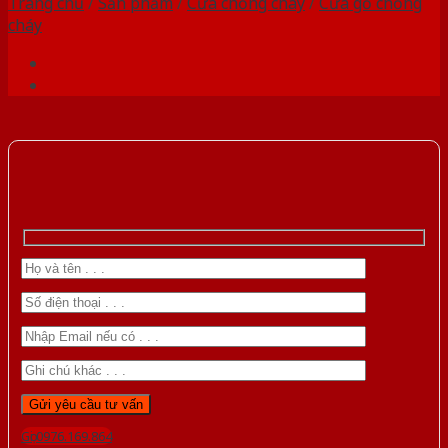
Trang chủ
/
Sản phẩm
/
Cửa chống cháy
/
Cửa gỗ chống
cháy
Gọi 0976.169.864