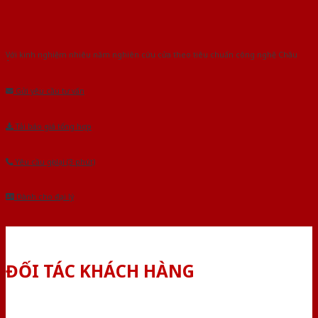
Với kinh nghiệm nhiêu năm nghiên cứu cửa theo tiêu chuẩn công nghệ Châu
Âu.Chúng tôi tự tin là nhà sản xuất & cung cấp hàng đầu tại Việt Nam!
Gửi yêu cầu tư vấn
Tải báo giá tổng hợp
Yêu cầu gọi lại (3 phút)
Dành cho đại lý
ĐỐI TÁC KHÁCH HÀNG