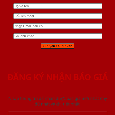
ĐĂNG KÝ NHẬN BÁO GIÁ
Nhập thông tin để nhận được báo giá mới nhât đầy
đủ nhất và chi tiết nhất.