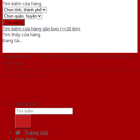
Tìm kiếm cửa hàng
Tìm kiếm cửa hàng gần bạn (<=20 km)
Tìm thấy
cửa hàng
Đang tải...
SaigonDoor™
- Hệ thống Showroom cửa nhựa hàng đầu
Việt Nam
Copyright ⓒ 2016 – 2026 SaigonDoor™ - www.bancuanhua.com | Đơn vị
chủ quản SaigonDoor
Tìm kiếm:
Trang chủ
Giới thiệu