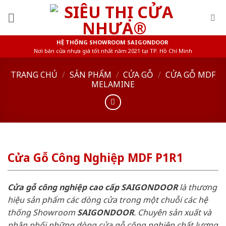
Skip
to
content
HỆ THỐNG SHOWROOM SAIGONDOOR
Nơi bán cửa nhựa giá tốt nhất năm 2021 tại TP. Hồ Chí Minh
TRANG CHỦ
/
SẢN PHẨM
/
CỬA GỖ
/
CỬA GỖ MDF
MELAMINE
Cửa Gỗ Công Nghiệp MDF P1R1
Cửa gỗ công nghiệp cao cấp SAIGONDOOR
là thương
hiệu sản phẩm các dòng cửa trong một chuỗi các hệ
thống Showroom
SAIGONDOOR
. Chuyên sản xuất và
phân phối những dòng cửa gỗ công nghiệp chất lượng