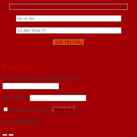
Đăng nhập
Tên tài khoản hoặc địa chỉ email
*
Mật khẩu
*
Ghi nhớ mật khẩu
Đăng nhập
Quên mật khẩu?