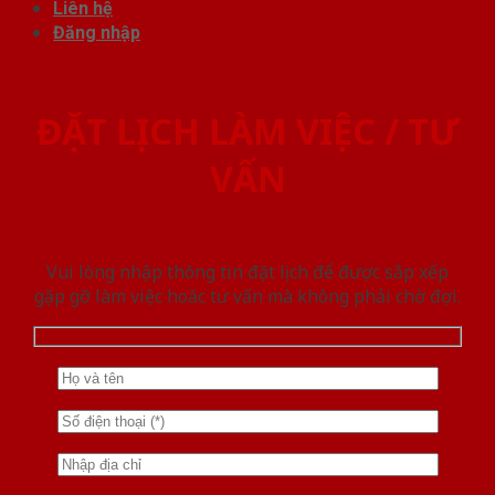
Liên hệ
Đăng nhập
ĐẶT LỊCH LÀM VIỆC / TƯ
VẤN
Vui lòng nhập thông tin đặt lịch để được sắp xếp
gặp gỡ làm việc hoăc tư vấn mà không phải chờ đợi.