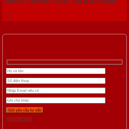
Trang chủ
/
Sản phẩm
/
Cửa gỗ
/
Cửa gỗ HDF VENEER
Gọi 0976.169.864