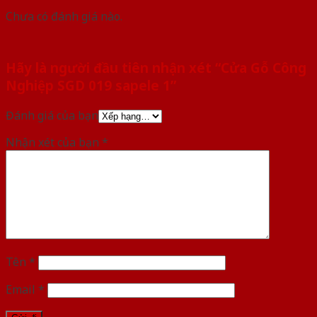
Chưa có đánh giá nào.
Hãy là người đầu tiên nhận xét “Cửa Gỗ Công
Nghiệp SGD 019 sapele 1”
Đánh giá của bạn
Nhận xét của bạn
*
Tên
*
Email
*