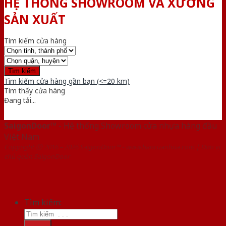
HỆ THỐNG SHOWROOM VÀ XƯỞNG
SẢN XUẤT
Tìm kiếm cửa hàng
Tìm kiếm cửa hàng gần bạn (<=20 km)
Tìm thấy
cửa hàng
Đang tải...
SaigonDoor™
- Hệ thống Showroom cửa nhựa hàng đầu
Việt Nam
Copyright ⓒ 2016 – 2026 SaigonDoor™ - www.bancuanhua.com | Đơn vị
chủ quản SaigonDoor
Tìm kiếm: