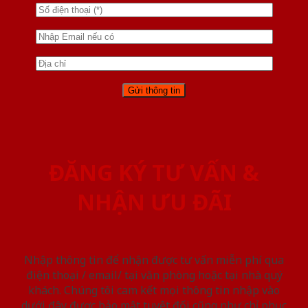
ĐĂNG KÝ TƯ VẤN &
NHẬN ƯU ĐÃI
Nhập thông tin để nhận được tư vấn miễn phí qua
điện thoại / email/ tại văn phòng hoặc tại nhà quý
khách. Chúng tôi cam kết mọi thông tin nhập vào
dưới đây được bảo mật tuyệt đối cũng như chỉ phục