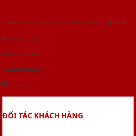
Với kinh nghiệm nhiêu năm nghiên cứu cửa theo tiêu chuẩn công nghệ Châu
Âu.Chúng tôi tự tin là nhà sản xuất & cung cấp hàng đầu tại Việt Nam!
Gửi yêu cầu tư vấn
Tải báo giá tổng hợp
Yêu cầu gọi lại (3 phút)
Dành cho đại lý
ĐỐI TÁC KHÁCH HÀNG