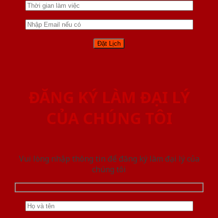
ĐĂNG KÝ LÀM ĐẠI LÝ
CỦA CHÚNG TÔI
Vui lòng nhập thông tin để đăng ký làm đại lý của
chúng tôi