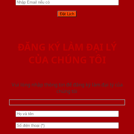
ĐĂNG KÝ LÀM ĐẠI LÝ
CỦA CHÚNG TÔI
Vui lòng nhập thông tin để đăng ký làm đại lý của
chúng tôi