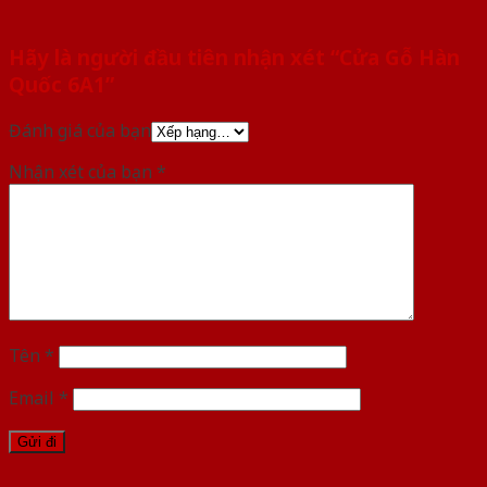
Hãy là người đầu tiên nhận xét “Cửa Gỗ Hàn
Quốc 6A1”
Đánh giá của bạn
Nhận xét của bạn
*
Tên
*
Email
*