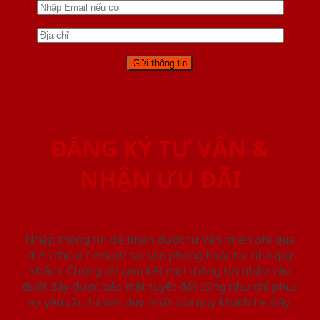
ĐĂNG KÝ TƯ VẤN &
NHẬN ƯU ĐÃI
Nhập thông tin để nhận được tư vấn miễn phí qua
điện thoại / email/ tại văn phòng hoặc tại nhà quý
khách. Chúng tôi cam kết mọi thông tin nhập vào
dưới đây được bảo mật tuyệt đối cũng như chỉ phục
vụ yêu cầu tư vấn duy nhất của quý khách tại đây.