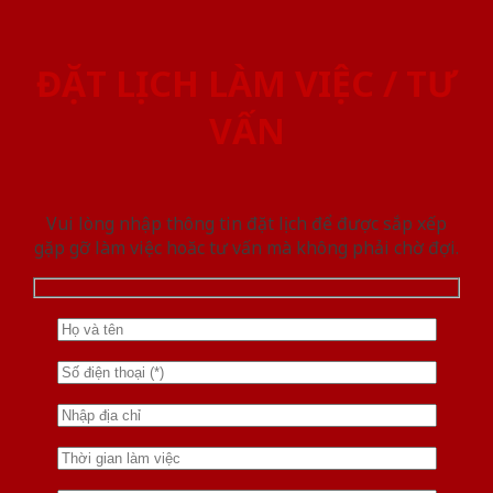
ĐẶT LỊCH LÀM VIỆC / TƯ
VẤN
Vui lòng nhập thông tin đặt lịch để được sắp xếp
gặp gỡ làm việc hoăc tư vấn mà không phải chờ đợi.