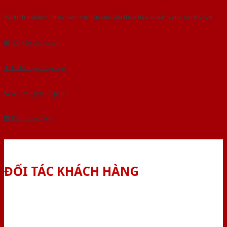
Với kinh nghiệm nhiêu năm nghiên cứu cửa theo tiêu chuẩn công nghệ Châu
Âu.Chúng tôi tự tin là nhà sản xuất & cung cấp hàng đầu tại Việt Nam!
Gửi yêu cầu tư vấn
Tải báo giá tổng hợp
Yêu cầu gọi lại (3 phút)
Dành cho đại lý
ĐỐI TÁC KHÁCH HÀNG