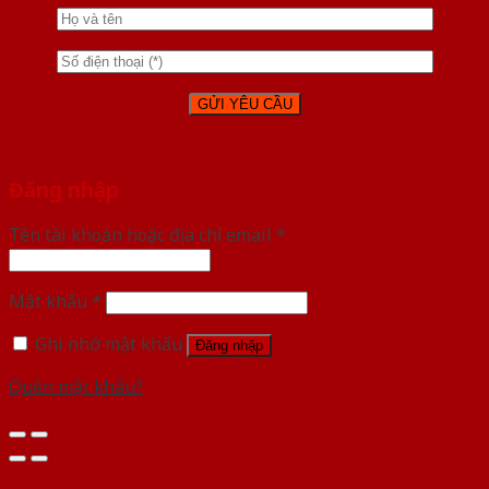
Đăng nhập
Tên tài khoản hoặc địa chỉ email
*
Mật khẩu
*
Ghi nhớ mật khẩu
Đăng nhập
Quên mật khẩu?