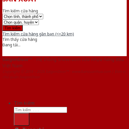
Tìm kiếm cửa hàng
Tìm kiếm cửa hàng gần bạn (<=20 km)
Tìm thấy
cửa hàng
Đang tải...
SaigonDoor™
- Hệ thống Showroom cửa nhựa hàng đầu
Việt Nam
Copyright ⓒ 2016 – 2026 SaigonDoor™ - www.bancuanhua.com | Đơn vị
chủ quản SaigonDoor
Tìm kiếm: