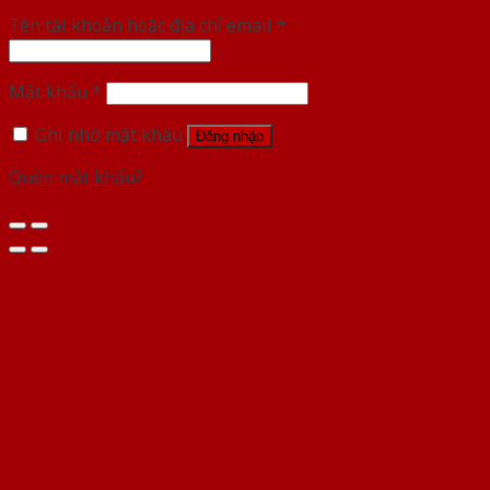
Tên tài khoản hoặc địa chỉ email
*
Mật khẩu
*
Ghi nhớ mật khẩu
Đăng nhập
Quên mật khẩu?