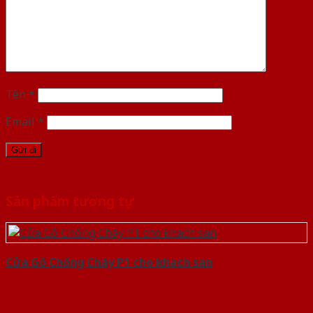
Tên
*
Email
*
Sản phẩm tương tự
Cửa Gỗ Chống Cháy P1 cho khach san