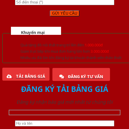
Khuyến mại
Quà tặng đồ nội thất trang trí lên đến
1.000.000đ
Giảm trực tiếp khi mua đơn hàng lớn hơn
3.000.000đ
Nhiều ưu đãi lớn khi đăng ký tài khoản thành viên thân thiết
TẢI BẢNG GIÁ
ĐĂNG KÝ TƯ VẤN
ĐĂNG KÝ TẢI BẢNG GIÁ
Đăng ký nhận báo giá mới nhất từ chúng tôi