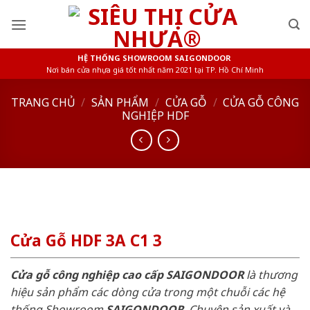
Skip
to
content
HỆ THỐNG SHOWROOM SAIGONDOOR
Nơi bán cửa nhựa giá tốt nhất năm 2021 tại TP. Hồ Chí Minh
TRANG CHỦ
/
SẢN PHẨM
/
CỬA GỖ
/
CỬA GỖ CÔNG
NGHIỆP HDF
Cửa Gỗ HDF 3A C1 3
Cửa gỗ công nghiệp cao cấp SAIGONDOOR
là thương
hiệu sản phẩm các dòng cửa trong một chuỗi các hệ
thống Showroom
SAIGONDOOR
. Chuyên sản xuất và