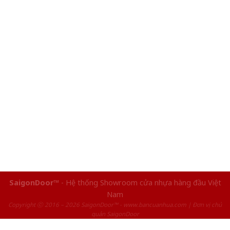
SaigonDoor™
- Hệ thống Showroom cửa nhựa hàng đầu Việt
Nam
Copyright ⓒ 2016 – 2026 SaigonDoor™ - www.bancuanhua.com | Đơn vị chủ
quản SaigonDoor