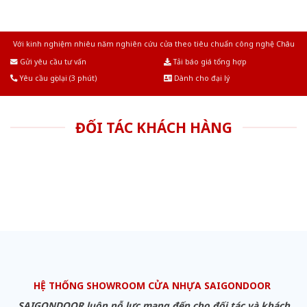
Với kinh nghiệm nhiêu năm nghiên cứu cửa theo tiêu chuẩn công nghệ Châu
Âu.Chúng tôi tự tin là nhà sản xuất & cung cấp hàng đầu tại Việt Nam!
Gửi yêu cầu tư vấn
Tải báo giá tổng hợp
Yêu cầu gọi lại (3 phút)
Dành cho đại lý
ĐỐI TÁC KHÁCH HÀNG
HỆ THỐNG SHOWROOM CỬA NHỰA SAIGONDOOR
SAIGONDOOR luôn nỗ lực mang đến cho đối tác và khách