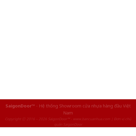
SaigonDoor™
- Hệ thống Showroom cửa nhựa hàng đầu Việt
Nam
Copyright ⓒ 2016 – 2026 SaigonDoor™ - www.bancuanhua.com | Đơn vị chủ
quản SaigonDoor