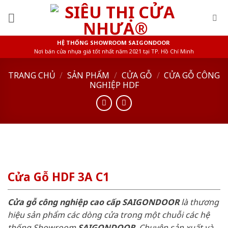
Skip
to
content
HỆ THỐNG SHOWROOM SAIGONDOOR
Nơi bán cửa nhựa giá tốt nhất năm 2021 tại TP. Hồ Chí Minh
TRANG CHỦ
/
SẢN PHẨM
/
CỬA GỖ
/
CỬA GỖ CÔNG
NGHIỆP HDF
Cửa Gỗ HDF 3A C1
Cửa gỗ công nghiệp cao cấp SAIGONDOOR
là thương
hiệu sản phẩm các dòng cửa trong một chuỗi các hệ
thống Showroom
SAIGONDOOR
. Chuyên sản xuất và