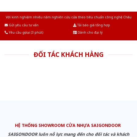
Với kinh nghiệm nhiêu năm nghiên cứu cửa theo tiêu chuẩn công nghệ Châu
Âu.Chúng tôi tự tin là nhà sản xuất & cung cấp hàng đầu tại Việt Nam!
Gửi yêu cầu tư vấn
Tải báo giá tổng hợp
Yêu cầu gọi lại (3 phút)
Dành cho đại lý
ĐỐI TÁC KHÁCH HÀNG
HỆ THỐNG SHOWROOM CỬA NHỰA SAIGONDOOR
SAIGONDOOR luôn nỗ lực mang đến cho đối tác và khách