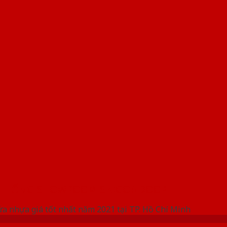
 THỐNG SHOWROOM SAIGONDOOR
ửa nhựa giá tốt nhất năm 2021 tại TP. Hồ Chí Minh