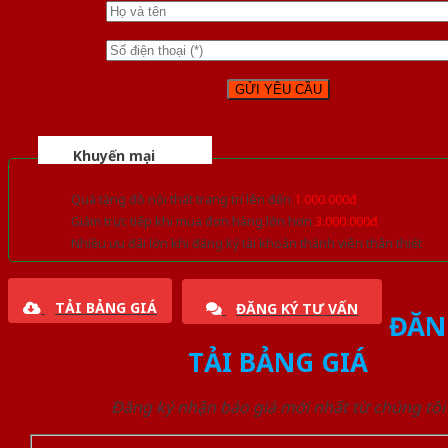
Khuyến mại
Quà tặng đồ nội thất trang trí lên đến
1.000.000đ
Giảm trực tiếp khi mua đơn hàng lớn hơn
3.000.000đ
Nhiều ưu đãi lớn khi đăng ký tài khoản thành viên thân thiết
TẢI BẢNG GIÁ
ĐĂNG KÝ TƯ VẤN
ĐĂN
TẢI BẢNG GIÁ
Đăng ký nhận báo giá mới nhất từ chúng tôi