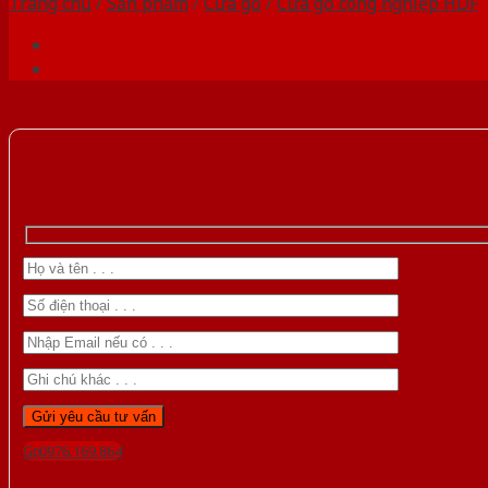
Trang chủ
/
Sản phẩm
/
Cửa gỗ
/
Cửa gỗ công nghiệp HDF
Gọi 0976.169.864