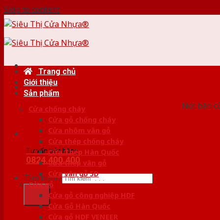
Skip to content
Trang chủ
Giới thiệu
HỆ
Sản phẩm
Nơi bán c
Cửa chống cháy
Cửa gỗ chống cháy
Cửa nhôm vân gỗ
Cửa thép chống cháy
Tư vấn bán hàng
Cửa Thép Hàn Quốc
0824.400.400
Cửa thép vân gỗ
Cửa vân gỗ 5D
Tìm kiếm:
Cửa gỗ
Cửa gỗ công nghiệp HDF
Cửa Gỗ Hàn Quốc
Cửa gỗ HDF VENEER