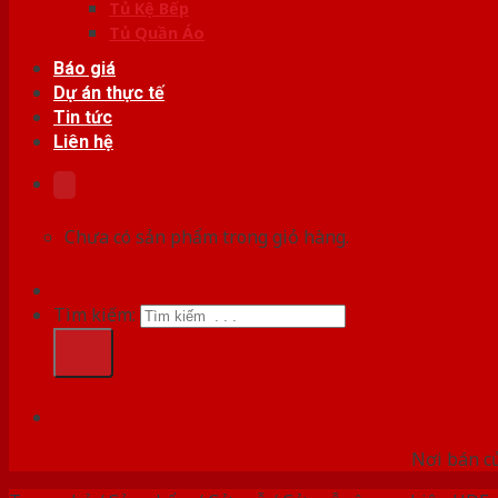
Tủ Kệ Bếp
Tủ Quần Áo
Báo giá
Dự án thực tế
Tin tức
Liên hệ
Chưa có sản phẩm trong giỏ hàng.
Tìm kiếm:
HỆ
Nơi bán c