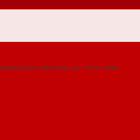
 THỐNG SHOWROOM SAIGONDOOR
ửa nhựa giá tốt nhất năm 2021 tại TP. Hồ Chí Minh