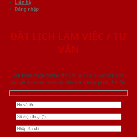
Liên hệ
Đăng nhập
ĐẶT LỊCH LÀM VIỆC / TƯ
VẤN
Vui lòng nhập thông tin đặt lịch để được sắp xếp
gặp gỡ làm việc hoăc tư vấn mà không phải chờ đợi.