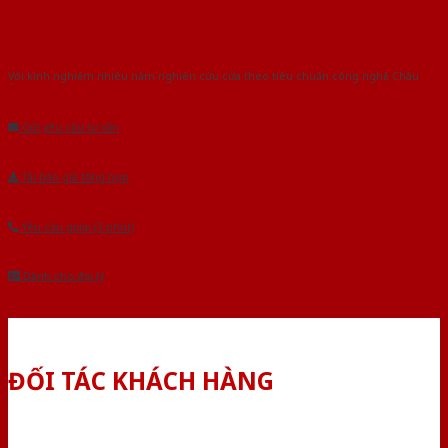
Với kinh nghiệm nhiêu năm nghiên cứu cửa theo tiêu chuẩn công nghệ Châu
Âu.Chúng tôi tự tin là nhà sản xuất & cung cấp hàng đầu tại Việt Nam!
Gửi yêu cầu tư vấn
Tải báo giá tổng hợp
Yêu cầu gọi lại (3 phút)
Dành cho đại lý
ĐỐI TÁC KHÁCH HÀNG