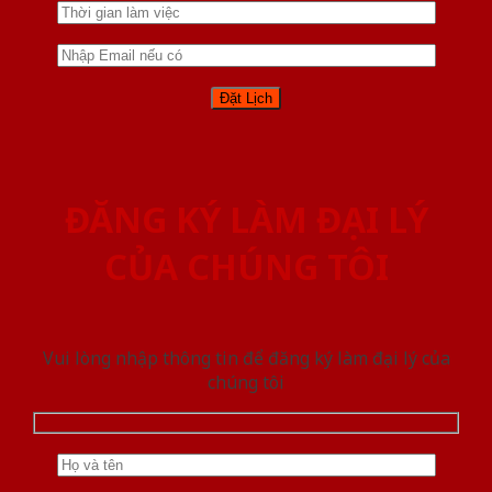
ĐĂNG KÝ LÀM ĐẠI LÝ
CỦA CHÚNG TÔI
Vui lòng nhập thông tin để đăng ký làm đại lý của
chúng tôi