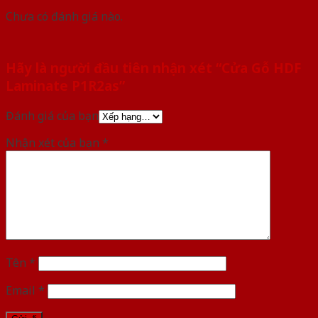
Chưa có đánh giá nào.
Hãy là người đầu tiên nhận xét “Cửa Gỗ HDF
Laminate P1R2as”
Đánh giá của bạn
Nhận xét của bạn
*
Tên
*
Email
*