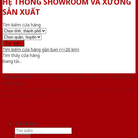
HỆ THỐNG SHOWROOM VÀ XƯỞNG
SẢN XUẤT
Tìm kiếm cửa hàng
Tìm kiếm cửa hàng gần bạn (<=20 km)
Tìm thấy
cửa hàng
Đang tải...
SaigonDoor™
- Hệ thống Showroom cửa nhựa hàng đầu
Việt Nam
Copyright ⓒ 2016 – 2026 SaigonDoor™ - www.bancuanhua.com | Đơn vị
chủ quản SaigonDoor
Tìm kiếm: