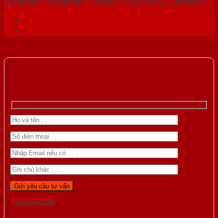
Trang chủ
/
Sản phẩm
/
Cửa gỗ
/
Cửa gỗ MDF LAMINATE
Gọi 0976.169.864