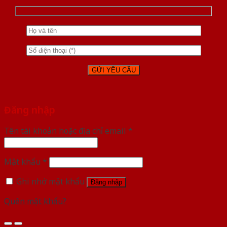
Đăng nhập
Tên tài khoản hoặc địa chỉ email
*
Mật khẩu
*
Ghi nhớ mật khẩu
Đăng nhập
Quên mật khẩu?