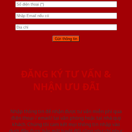
ĐĂNG KÝ TƯ VẤN &
NHẬN ƯU ĐÃI
Nhập thông tin để nhận được tư vấn miễn phí qua
điện thoại / email/ tại văn phòng hoặc tại nhà quý
khách. Chúng tôi cam kết mọi thông tin nhập vào
dưới đây được bảo mật tuyệt đối cũng như chỉ phục