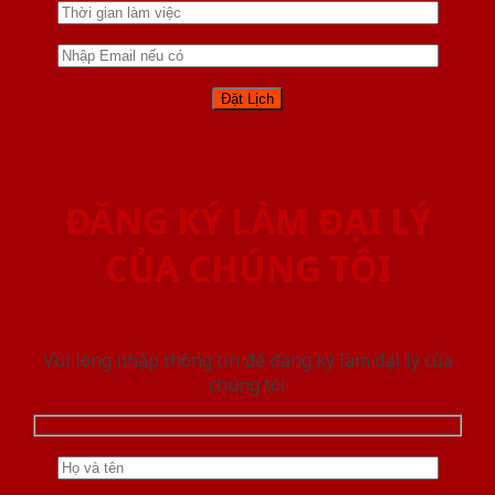
ĐĂNG KÝ LÀM ĐẠI LÝ
CỦA CHÚNG TÔI
Vui lòng nhập thông tin để đăng ký làm đại lý của
chúng tôi