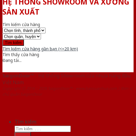
HỆ THỐNG SHOWROOM VÀ XƯỞNG
SẢN XUẤT
Tìm kiếm cửa hàng
Tìm kiếm cửa hàng gần bạn (<=20 km)
Tìm thấy
cửa hàng
Đang tải...
SaigonDoor™
- Hệ thống Showroom cửa nhựa hàng đầu
Việt Nam
Copyright ⓒ 2016 – 2026 SaigonDoor™ - www.bancuanhua.com | Đơn vị
chủ quản SaigonDoor
Tìm kiếm: