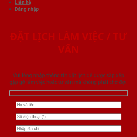
Liên hệ
Đăng nhập
ĐẶT LỊCH LÀM VIỆC / TƯ
VẤN
Vui lòng nhập thông tin đặt lịch để được sắp xếp
gặp gỡ làm việc hoăc tư vấn mà không phải chờ đợi.