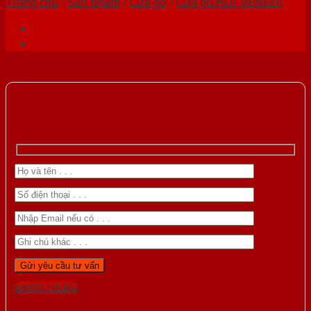
Trang chủ
/
Sản phẩm
/
Cửa gỗ
/
Cửa gỗ HDF VENEER
Gọi 0976.169.864