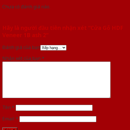
Chưa có đánh giá nào.
Hãy là người đầu tiên nhận xét “Cửa Gỗ HDF
Veneer 1B ash 2”
Đánh giá của bạn
Nhận xét của bạn
*
Tên
*
Email
*