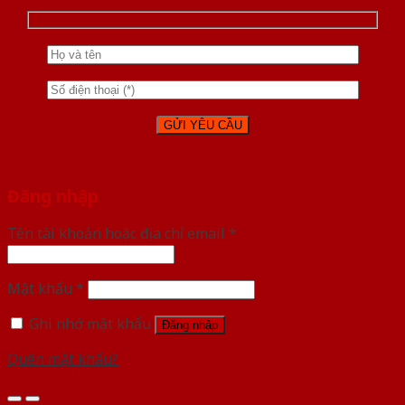
Đăng nhập
Tên tài khoản hoặc địa chỉ email
*
Mật khẩu
*
Ghi nhớ mật khẩu
Đăng nhập
Quên mật khẩu?