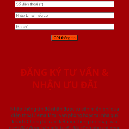
ĐĂNG KÝ TƯ VẤN &
NHẬN ƯU ĐÃI
Nhập thông tin để nhận được tư vấn miễn phí qua
điện thoại / email/ tại văn phòng hoặc tại nhà quý
khách. Chúng tôi cam kết mọi thông tin nhập vào
dưới đây được bảo mật tuyệt đối cũng như chỉ phục