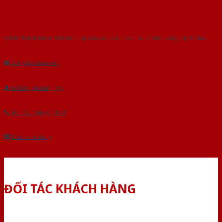
Với kinh nghiệm nhiêu năm nghiên cứu cửa theo tiêu chuẩn công nghệ Châu
Âu.Chúng tôi tự tin là nhà sản xuất & cung cấp hàng đầu tại Việt Nam!
Gửi yêu cầu tư vấn
Tải báo giá tổng hợp
Yêu cầu gọi lại (3 phút)
Dành cho đại lý
ĐỐI TÁC KHÁCH HÀNG