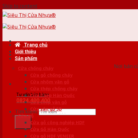
Skip to content
Trang chủ
Giới thiệu
HỆ
Sản phẩm
Nơi bán c
Cửa chống cháy
Cửa gỗ chống cháy
Cửa nhôm vân gỗ
Cửa thép chống cháy
Tư vấn bán hàng
Cửa Thép Hàn Quốc
0824.400.400
Cửa thép vân gỗ
Cửa vân gỗ 5D
Tìm kiếm:
Cửa gỗ
Cửa gỗ công nghiệp HDF
Cửa Gỗ Hàn Quốc
Cửa gỗ HDF VENEER