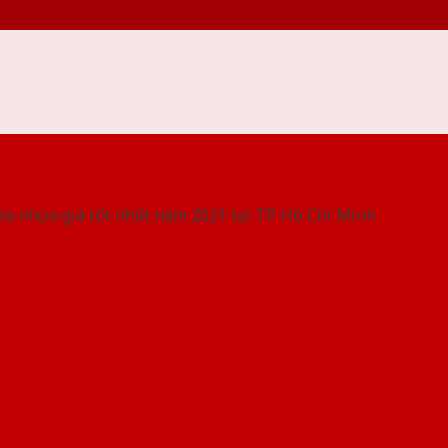
 THỐNG SHOWROOM SAIGONDOOR
ửa nhựa giá tốt nhất năm 2021 tại TP. Hồ Chí Minh