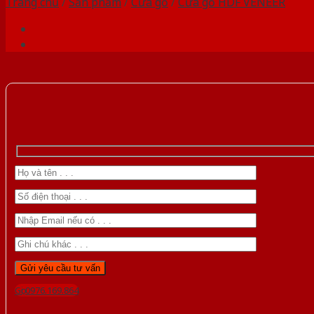
Trang chủ
/
Sản phẩm
/
Cửa gỗ
/
Cửa gỗ HDF VENEER
Gọi 0976.169.864