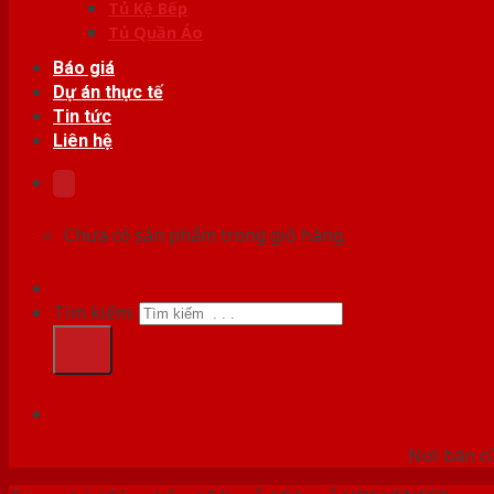
Tủ Kệ Bếp
Tủ Quần Áo
Báo giá
Dự án thực tế
Tin tức
Liên hệ
Chưa có sản phẩm trong giỏ hàng.
Tìm kiếm:
HỆ
Nơi bán c