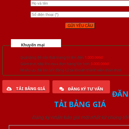
Khuyến mại
Quà tặng đồ nội thất trang trí lên đến
1.000.000đ
Giảm trực tiếp khi mua đơn hàng lớn hơn
3.000.000đ
Nhiều ưu đãi lớn khi đăng ký tài khoản thành viên thân thiết
TẢI BẢNG GIÁ
ĐĂNG KÝ TƯ VẤN
ĐĂN
TẢI BẢNG GIÁ
Đăng ký nhận báo giá mới nhất từ chúng tôi