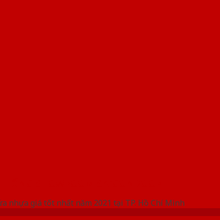
 THỐNG SHOWROOM SAIGONDOOR
ửa nhựa giá tốt nhất năm 2021 tại TP. Hồ Chí Minh