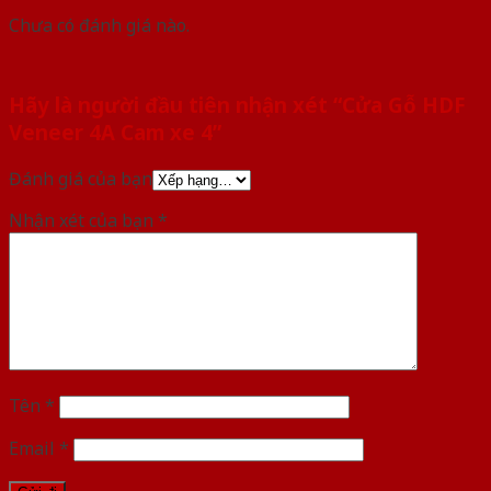
Chưa có đánh giá nào.
Hãy là người đầu tiên nhận xét “Cửa Gỗ HDF
Veneer 4A Cam xe 4”
Đánh giá của bạn
Nhận xét của bạn
*
Tên
*
Email
*