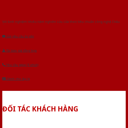
Với kinh nghiệm nhiêu năm nghiên cứu cửa theo tiêu chuẩn công nghệ Châu
Âu.Chúng tôi tự tin là nhà sản xuất & cung cấp hàng đầu tại Việt Nam!
Gửi yêu cầu tư vấn
Tải báo giá tổng hợp
Yêu cầu gọi lại (3 phút)
Dành cho đại lý
ĐỐI TÁC KHÁCH HÀNG