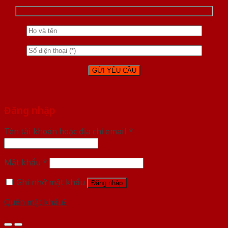
Đăng nhập
Tên tài khoản hoặc địa chỉ email
*
Mật khẩu
*
Ghi nhớ mật khẩu
Đăng nhập
Quên mật khẩu?