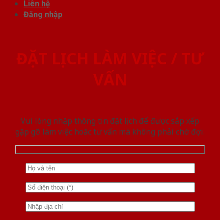
Liên hệ
Đăng nhập
ĐẶT LỊCH LÀM VIỆC / TƯ
VẤN
Vui lòng nhập thông tin đặt lịch để được sắp xếp
gặp gỡ làm việc hoăc tư vấn mà không phải chờ đợi.