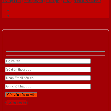
Trang chủ
/
Sản phẩm
/
Cửa gỗ
/
Cửa gỗ HDF VENEER
Gọi 0976.169.864