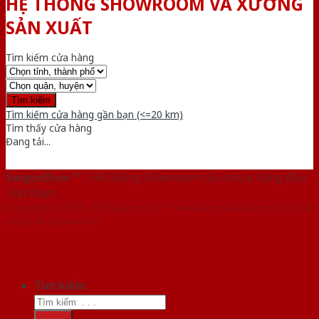
HỆ THỐNG SHOWROOM VÀ XƯỞNG
SẢN XUẤT
Tìm kiếm cửa hàng
Tìm kiếm cửa hàng gần bạn (<=20 km)
Tìm thấy
cửa hàng
Đang tải...
SaigonDoor™
- Hệ thống Showroom cửa nhựa hàng đầu
Việt Nam
Copyright ⓒ 2016 – 2026 SaigonDoor™ - www.bancuanhua.com | Đơn vị
chủ quản SaigonDoor
Tìm kiếm: