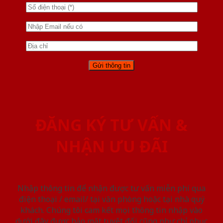
ĐĂNG KÝ TƯ VẤN &
NHẬN ƯU ĐÃI
Nhập thông tin để nhận được tư vấn miễn phí qua
điện thoại / email/ tại văn phòng hoặc tại nhà quý
khách. Chúng tôi cam kết mọi thông tin nhập vào
dưới đây được bảo mật tuyệt đối cũng như chỉ phục