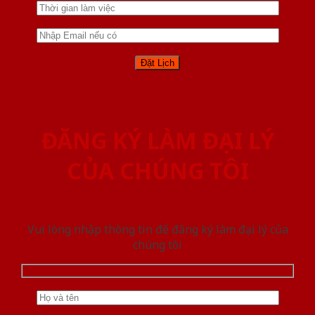
ĐĂNG KÝ LÀM ĐẠI LÝ
CỦA CHÚNG TÔI
Vui lòng nhập thông tin để đăng ký làm đại lý của
chúng tôi