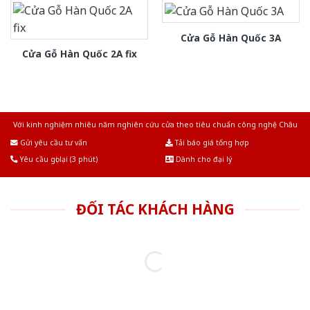
Cửa Gỗ Hàn Quốc 3A
Cửa Gỗ Hàn Quốc 2A fix
Với kinh nghiệm nhiêu năm nghiên cứu cửa theo tiêu chuẩn công nghệ Châu
Âu.Chúng tôi tự tin là nhà sản xuất & cung cấp hàng đầu tại Việt Nam!
Gửi yêu cầu tư vấn
Tải báo giá tổng hợp
Yêu cầu gọi lại (3 phút)
Dành cho đại lý
ĐỐI TÁC KHÁCH HÀNG