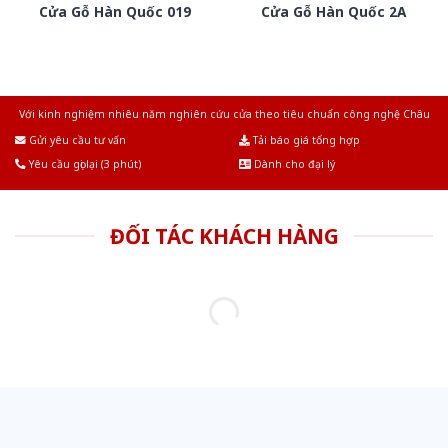
Cửa Gỗ Hàn Quốc 019
Cửa Gỗ Hàn Quốc 2A
Với kinh nghiệm nhiêu năm nghiên cứu cửa theo tiêu chuẩn công nghệ Châu
Âu.Chúng tôi tự tin là nhà sản xuất & cung cấp hàng đầu tại Việt Nam!
Gửi yêu cầu tư vấn
Tải báo giá tổng hợp
Yêu cầu gọi lại (3 phút)
Dành cho đại lý
ĐỐI TÁC KHÁCH HÀNG