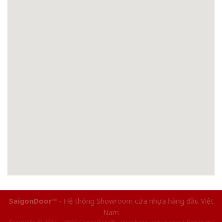
SaigonDoor™
- Hệ thống Showroom cửa nhựa hàng đầu Việt
Nam