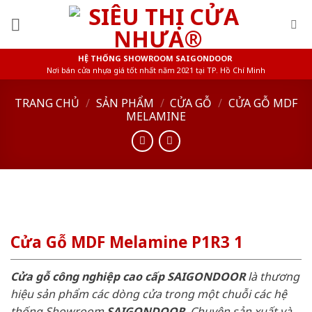
Skip
to
content
HỆ THỐNG SHOWROOM SAIGONDOOR
Nơi bán cửa nhựa giá tốt nhất năm 2021 tại TP. Hồ Chí Minh
TRANG CHỦ
/
SẢN PHẨM
/
CỬA GỖ
/
CỬA GỖ MDF
MELAMINE
Cửa Gỗ MDF Melamine P1R3 1
Cửa gỗ công nghiệp cao cấp SAIGONDOOR
là thương
hiệu sản phẩm các dòng cửa trong một chuỗi các hệ
thống Showroom
SAIGONDOOR
. Chuyên sản xuất và