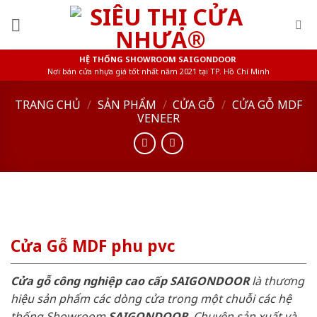
Skip
to
content
HỆ THỐNG SHOWROOM SAIGONDOOR
Nơi bán cửa nhựa giá tốt nhất năm 2021 tại TP. Hồ Chí Minh
TRANG CHỦ
/
SẢN PHẨM
/
CỬA GỖ
/
CỬA GỖ MDF
VENEER
Cửa Gỗ MDF phu pvc
Cửa gỗ công nghiệp cao cấp SAIGONDOOR
là thương
hiệu sản phẩm các dòng cửa trong một chuỗi các hệ
thống Showroom
SAIGONDOOR
. Chuyên sản xuất và