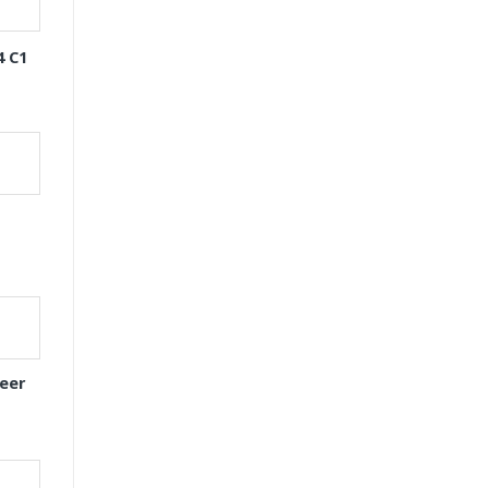
4 C1
eer