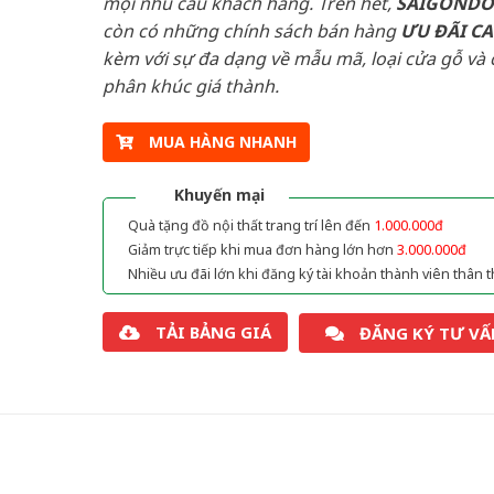
mọi nhu cầu khách hàng. Trên hết,
SAIGOND
còn có những chính sách bán hàng
ƯU ĐÃI
C
kèm với sự đa dạng về mẫu mã, loại cửa gỗ và 
phân khúc giá thành.
MUA HÀNG NHANH
Khuyến mại
Quà tặng đồ nội thất trang trí lên đến
1.000.000đ
Giảm trực tiếp khi mua đơn hàng lớn hơn
3.000.000đ
Nhiều ưu đãi lớn khi đăng ký tài khoản thành viên thân t
TẢI BẢNG GIÁ
ĐĂNG KÝ TƯ VẤ