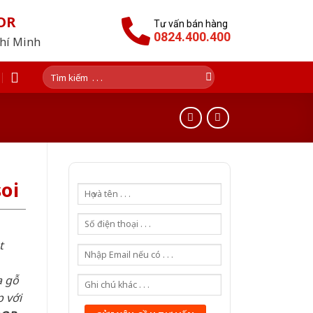
OR
Tư vấn bán hàng
0824.400.400
Chí Minh
Tìm
kiếm:
oi
t
a gỗ
 với