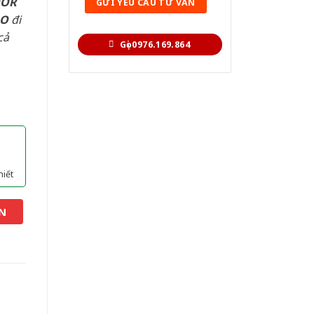
OOR
AO
đi
cả
Gọi 0976.169.864
hiết
N