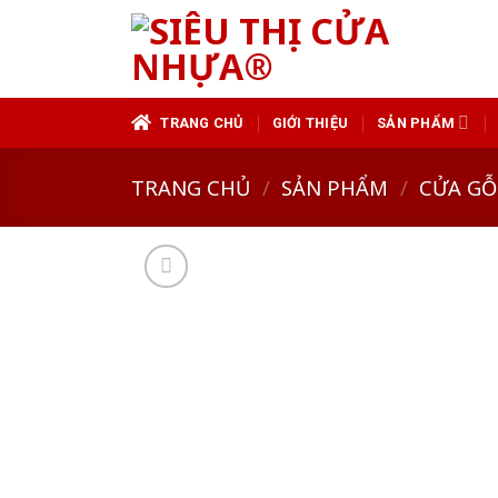
Skip
to
content
TRANG CHỦ
GIỚI THIỆU
SẢN PHẨM
TRANG CHỦ
/
SẢN PHẨM
/
CỬA GỖ