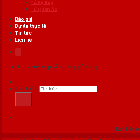
Tủ Kệ Bếp
Tủ Quần Áo
Báo giá
Dự án thực tế
Tin tức
Liên hệ
Chưa có sản phẩm trong giỏ hàng.
Tìm kiếm:
HỆ
Nơi bán c