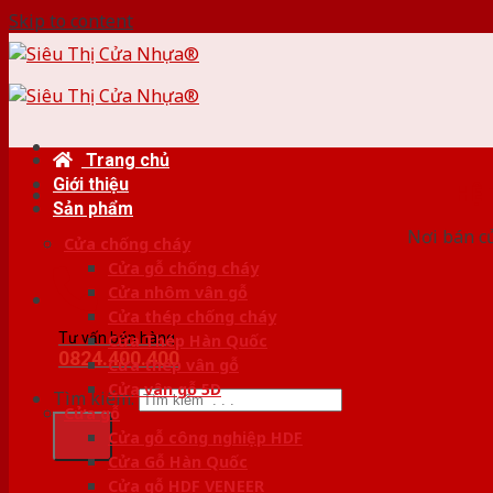
Skip to content
Trang chủ
Giới thiệu
HỆ
Sản phẩm
Nơi bán c
Cửa chống cháy
Cửa gỗ chống cháy
Cửa nhôm vân gỗ
Cửa thép chống cháy
Tư vấn bán hàng
Cửa Thép Hàn Quốc
0824.400.400
Cửa thép vân gỗ
Cửa vân gỗ 5D
Tìm kiếm:
Cửa gỗ
Cửa gỗ công nghiệp HDF
Cửa Gỗ Hàn Quốc
Cửa gỗ HDF VENEER