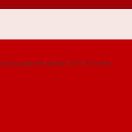
 THỐNG SHOWROOM SAIGONDOOR
ửa nhựa giá tốt nhất năm 2021 tại TP. Hồ Chí Minh