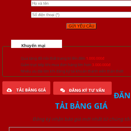
Khuyến mại
Quà tặng đồ nội thất trang trí lên đến
1.000.000đ
Giảm trực tiếp khi mua đơn hàng lớn hơn
3.000.000đ
Nhiều ưu đãi lớn khi đăng ký tài khoản thành viên thân thiết
TẢI BẢNG GIÁ
ĐĂNG KÝ TƯ VẤN
ĐĂN
TẢI BẢNG GIÁ
Đăng ký nhận báo giá mới nhất từ chúng tôi