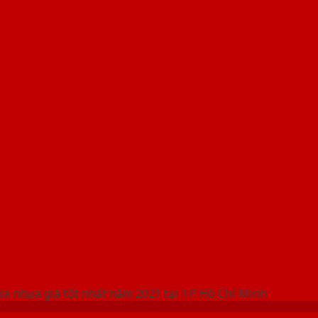
 THỐNG SHOWROOM SAIGONDOOR
ửa nhựa giá tốt nhất năm 2021 tại TP. Hồ Chí Minh