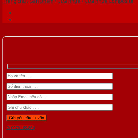
Trang chủ
/
Sản phẩm
/
Cửa nhựa
/
Cửa nhựa Composite
Gọi 0976.169.864