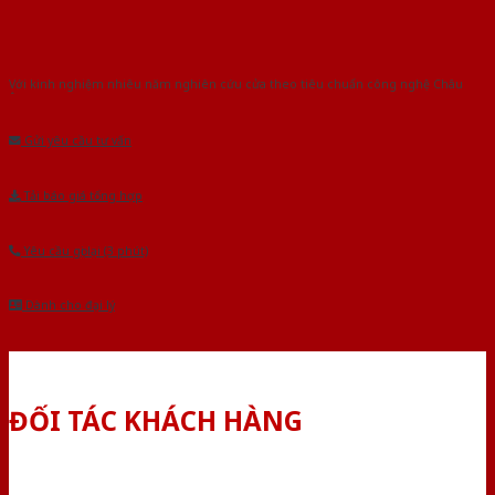
Với kinh nghiệm nhiêu năm nghiên cứu cửa theo tiêu chuẩn công nghệ Châu
Âu.Chúng tôi tự tin là nhà sản xuất & cung cấp hàng đầu tại Việt Nam!
Gửi yêu cầu tư vấn
Tải báo giá tổng hợp
Yêu cầu gọi lại (3 phút)
Dành cho đại lý
ĐỐI TÁC KHÁCH HÀNG