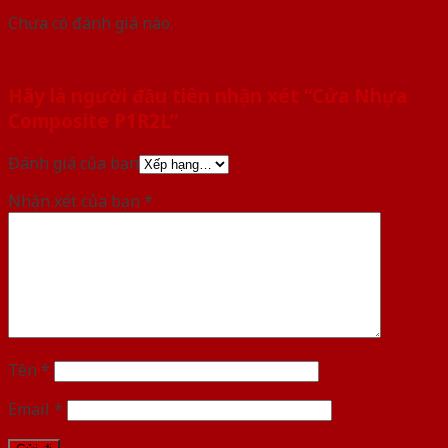
Chưa có đánh giá nào.
Hãy là người đầu tiên nhận xét “Cửa Nhựa
Composite P1R2L”
Đánh giá của bạn
Nhận xét của bạn
*
Tên
*
Email
*