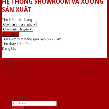
HỆ THỐNG SHOWROOM VÀ XƯỞNG
SẢN XUẤT
Tìm kiếm cửa hàng
Tìm kiếm cửa hàng gần bạn (<=20 km)
Tìm thấy
cửa hàng
Đang tải...
SaigonDoor™
- Hệ thống Showroom cửa nhựa hàng đầu
Việt Nam
Copyright ⓒ 2016 – 2026 SaigonDoor™ - www.bancuanhua.com | Đơn vị
chủ quản SaigonDoor
Tìm kiếm: