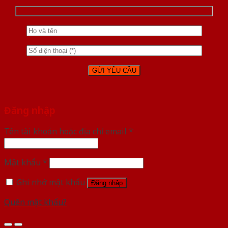
Đăng nhập
Tên tài khoản hoặc địa chỉ email
*
Mật khẩu
*
Ghi nhớ mật khẩu
Đăng nhập
Quên mật khẩu?