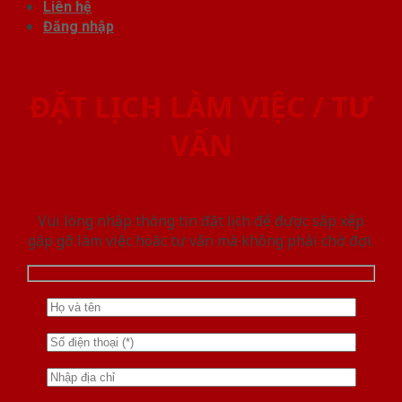
Liên hệ
Đăng nhập
ĐẶT LỊCH LÀM VIỆC / TƯ
VẤN
Vui lòng nhập thông tin đặt lịch để được sắp xếp
gặp gỡ làm việc hoăc tư vấn mà không phải chờ đợi.