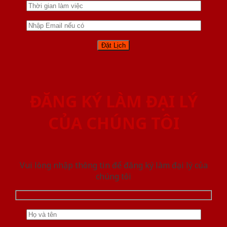
ĐĂNG KÝ LÀM ĐẠI LÝ
CỦA CHÚNG TÔI
Vui lòng nhập thông tin để đăng ký làm đại lý của
chúng tôi