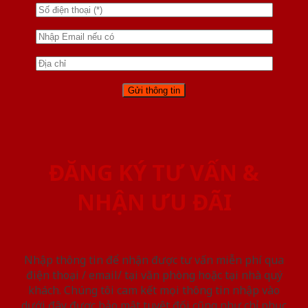
ĐĂNG KÝ TƯ VẤN &
NHẬN ƯU ĐÃI
Nhập thông tin để nhận được tư vấn miễn phí qua
điện thoại / email/ tại văn phòng hoặc tại nhà quý
khách. Chúng tôi cam kết mọi thông tin nhập vào
dưới đây được bảo mật tuyệt đối cũng như chỉ phục